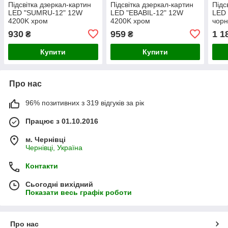
Підсвітка дзеркал-картин
Підсвітка дзеркал-картин
Підс
LED "SUMRU-12" 12W
LED "EBABIL-12" 12W
LED 
4200K хром
4200K хром
чор
930
959
1 1
₴
₴
Купити
Купити
Про нас
96% позитивних з 319 відгуків за рік
Працює з 01.10.2016
м. Чернівці
Чернівці, Україна
Контакти
Сьогодні вихідний
Показати весь графік роботи
Про нас