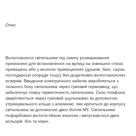
Опис
Вологозахисні світильники під лампу розжарювання
призначені для встановлення на вулиці на зовнішніх стінах
приміщень або у вологих приміщеннях (душові, бані, сауни,
господарські споруди тощо) без додаткових вологозахисних
козирків. Введення електричного кабелю виробляється з
тильного боку світильника через гумовий гермоввод, що
забезпечує повну герметичність світильника. Скло плафона
закріплюється через гумовий ущільнювач за допомогою
утримувального кільця з алюмінію, яке кріпиться до корпусу
світильника за допомогою двох болтів М5. Світильники
пофарбовані вологостійкою емаллю і випускаються двох
кольорів: білі та чорні.