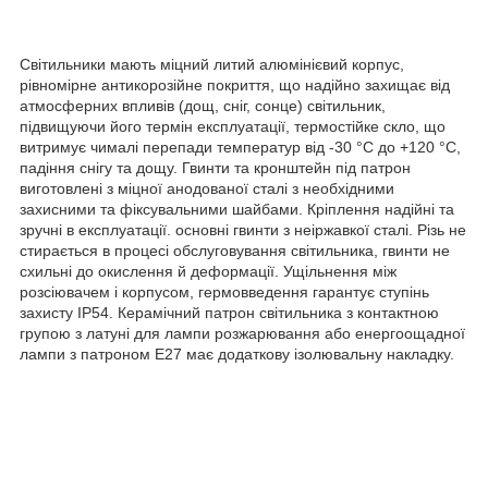
Світильники мають міцний литий алюмінієвий корпус,
рівномірне антикорозійне покриття, що надійно захищає від
атмосферних впливів (дощ, сніг, сонце) світильник,
підвищуючи його термін експлуатації, термостійке скло, що
витримує чималі перепади температур від -30 °C до +120 °C,
падіння снігу та дощу. Гвинти та кронштейн під патрон
виготовлені з міцної анодованої сталі з необхідними
захисними та фіксувальними шайбами. Кріплення надійні та
зручні в експлуатації. основні гвинти з неіржавкої сталі. Різь не
стирається в процесі обслуговування світильника, гвинти не
схильні до окислення й деформації. Ущільнення між
розсіювачем і корпусом, гермовведення гарантує ступінь
захисту IP54. Керамічний патрон світильника з контактною
групою з латуні для лампи розжарювання або енергоощадної
лампи з патроном Е27 має додаткову ізолювальну накладку.