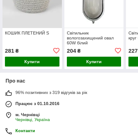
КОШИК ПЛЕТЕНИЙ S
Світильник
Світ
вологозахищений овал
круг
60W білий
281
204
227
₴
₴
Купити
Купити
Про нас
96% позитивних з 319 відгуків за рік
Працює з 01.10.2016
м. Чернівці
Чернівці, Україна
Контакти