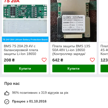
BMS 7S 20A 29.4V с
Плата защиты BMS 13S
Пла
балансировкой плата
50A 48V Li-ion 18650
4S 4
защиты Li-Ion 18650
(Контроллер заряда/
Конт
(Контроллер заряда/
разряда)
разр
208
642
123
₴
₴
разряда)
1865
Купити
Купити
Про нас
96% позитивних з 319 відгуків за рік
Працює з 01.10.2016