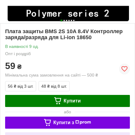
Плата защиты BMS 2S 10A 8.4V Контроллер
заряда/разряда для Li-ion 18650
В наявності 9 од.
Опт і роздріб
59
₴
Мінімальна сума замовлення на сайті — 500 ₴
56 ₴
від 3 шт.
48 ₴
від 8 шт.
Купити
або
Купити з