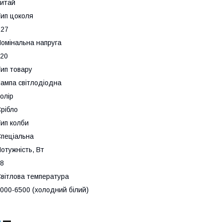
итай
ип цоколя
E27
омінальна напруга
20
ип товару
ампа світлодіодна
олір
рібло
ип колби
пеціальна
отужність, Вт
8
вітлова температура
000-6500 (холодний білий)