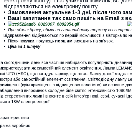
електронну пошту). Щоб уникнути помилок, всі дан
відправляються на електронну пошту.
Замовлення актуальне 1-3 дні, після чого з
Ваші запитання так само пишіть на Email з в
При обміні браку, обмін по гарантійному терміну всі витра
Відправлення відбуваються по першій можливості з вівторка по н
Після покупки, покупець
першим
виходить на зв'язок.
Ціна за 1 штуку
а сьогоднішній день все частіше набирають популярність дизайнер
икористовувати як самостійний елемент освітлення. Лампа LEMANSO
кої UFO (НЛО), що нагадує тарілку, що літає. Лампу даної моделі 
юстри або самостійний елемент освітлення. Світлодіодну лампу L
риміщенні (крім приміщень з підвищеною вологістю) як основне дж
абарвлення випромінює холодне біле світло інтенсивністю 1080ЛМ і
ід стереотипних ламп і вносите в свій інтер'єр нові, свіжі, сучасні 
сього 18W електроенергії
арактеристики
раїна виробник