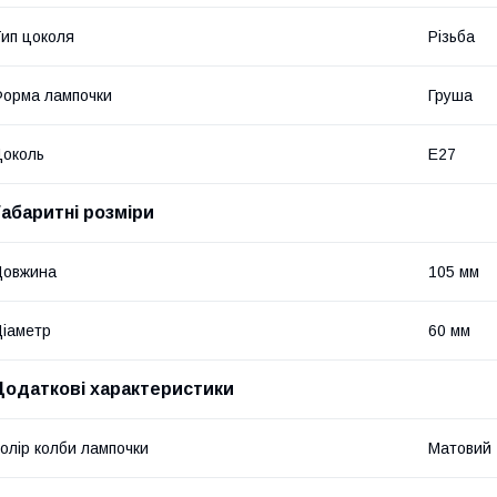
ип цоколя
Різьба
орма лампочки
Груша
околь
E27
Габаритні розміри
Довжина
105 мм
іаметр
60 мм
Додаткові характеристики
олір колби лампочки
Матовий