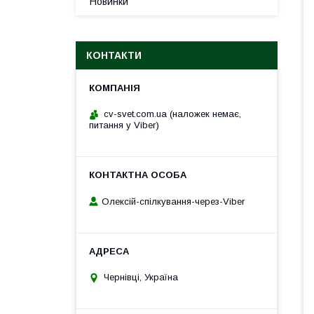
Новинки
КОНТАКТИ
cv-svet.com.ua (наложек немає,
питання у Viber)
Олексій-спілкування-через-Viber
Чернівці, Україна