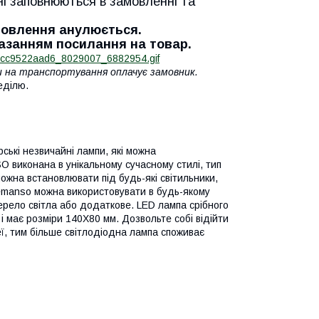
ні заповнюються в замовленні та
амовлення анулюється.
казанням посилання на товар.
ти на транспортування оплачує замовник.
еділю.
ські незвичайні лампи, які можна
 виконана в унікальному сучасному стилі, тип
можна встановлювати під будь-які світильники,
emanso можна використовувати в будь-якому
ерело світла або додаткове. LED лампа срібного
 має розміри 140Х80 мм. Дозвольте собі відійти
ідеї, тим більше світлодіодна лампа споживає