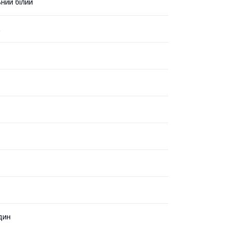
ний білий
.
дин