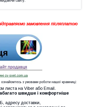
окидаючи сайту.
 відправляємо замовлення післяплатою
ині cv-svet.com.ua
ознайомтесь з умовами роботи нашої крамниці:
м листа на Viber або Email.
Набагато швидше і комфортніше
Б, адресу доставки,