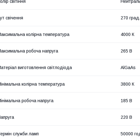
олір світіння
Нейтраль
ут свічення
270 град
аксимальна колірна температура
4000 К
аксимальна робоча напруга
265 В
атеріал виготовлення світлодіода
AlGaAs
інімальна колірна температура
3800 К
інімальна робоча напруга
185 В
апруга
220 В
ермін служби ламп
50000 го