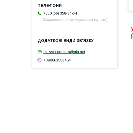
+380 (66) 358-34-64
Замовлення лише через сайт (купити)
cv-svet.com.ua@ukr.net
+380663583464