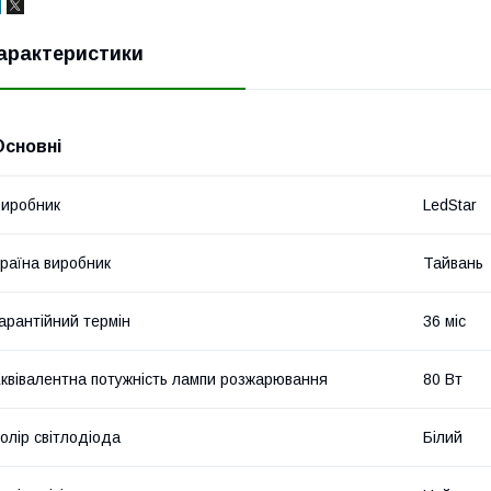
арактеристики
Основні
иробник
LedStar
раїна виробник
Тайвань
арантійний термін
36 міс
квівалентна потужність лампи розжарювання
80 Вт
олір світлодіода
Білий