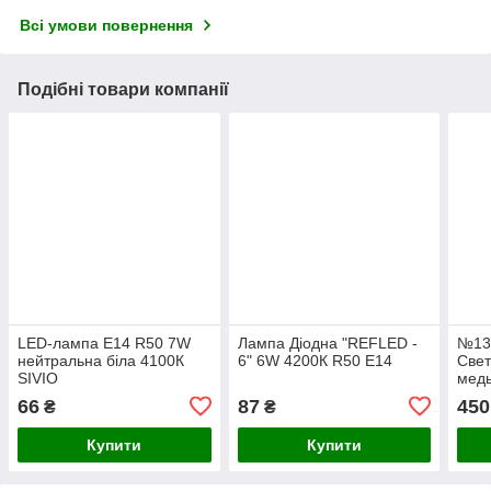
Всі умови повернення
Подібні товари компанії
LED-лампа Е14 R50 7W
Лампа Діодна "REFLED -
№13
нейтральна біла 4100К
6" 6W 4200К R50 E14
Свет
SIVIO
медь
50w
66
87
450
₴
₴
Купити
Купити