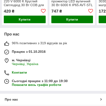
220 V 6000 K Круглий
прожектор LED вуличний
3030
Світлодіод 30 Вт COB для
30 Вт 6000 К IP65 AVT-STL
матр
трекового світильника
прож
420
747
172
₴
₴
(ремкомплект)
Купити
Купити
Про нас
96% позитивних з 319 відгуків за рік
Працює з 01.10.2016
м. Чернівці
Чернівці, Україна
Контакти
Сьогодні працює з 11:00 до 19:30
Показати весь графік роботи
Про нас