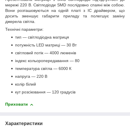
мережі 220 В. Світлодіоди SMD послідовно спаяні між собою.
Вони розташовуються на одній платі з IC драйвером, що
досить зменшує габарити приладу та полегшує заміну
джерела світла.
Технічні параметри:
тип — світлодіодна матриця
потужність LED матриці — 30 Вт
світловий потік — 4000 люменів
індекс кольоропередавання — 80
температура світла — 6000 К
напруга — 220 В
колір білий
кут розсіювання — 120 градусів
Приховати
Характеристики