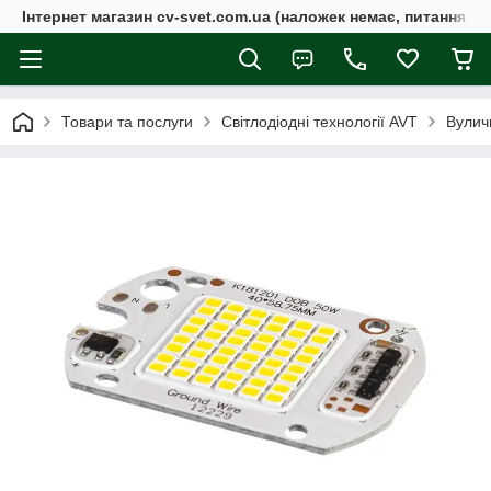
Інтернет магазин cv-svet.com.ua (наложек немає, питання у V
Товари та послуги
Світлодіодні технології AVT
Вулич