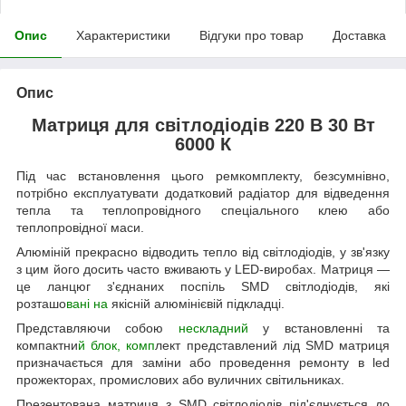
Опис
Характеристики
Відгуки про товар
Доставка
Опис
Матриця для світлодіодів 220 В 30 Вт
6000 К
Під час встановлення цього ремкомплекту, безсумнівно,
потрібно експлуатувати додатковий радіатор для відведення
тепла та теплопровідного спеціального клею або
теплопровідної маси.
Алюміній прекрасно відводить тепло від світлодіодів, у зв'язку
з цим його досить часто вживають у LED-виробах. Матриця —
це ланцюг з'єднаних поспіль SMD світлодіодів, які
розташо
вані на
якісній алюмінієвій підкладці.
Представляючи собою
нескладний
у встановленні та
компактни
й блок, комп
лект представлений лід SMD матриця
призначається для заміни або проведення ремонту в led
прожекторах, промислових або вуличних світильниках.
Презентована матриця з SMD світлодіодів під'єднується до