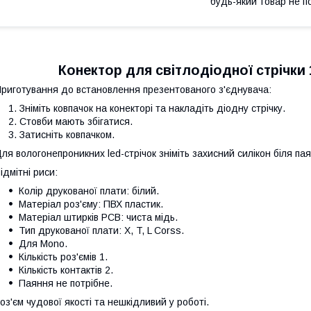
будь-який товар не п
Конектор для світлодіодної стрічки 1
риготування до встановлення презентованого з'єднувача:
Зніміть ковпачок на конекторі та накладіть діодну стрічку.
Стовби мають збігатися.
Затисніть ковпачком.
ля вологонепроникних led-стрічок зніміть захисний силікон біля па
ідмітні риси:
Колір друкованої плати: білий.
Матеріал роз'єму: ПВХ пластик.
Матеріал штирків PCB: чиста мідь.
Тип друкованої плати: X, T, L Corss.
Для Mono.
Кількість роз'ємів 1.
Кількість контактів 2.
Паяння не потрібне.
оз'єм чудової якості та нешкідливий у роботі.