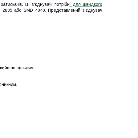
атискачів. Ці з'єднувачі потрібн
і для швидкого
D 2835 або SMD 4040. Представлений з'єднувач
я вийшло щільним.
оникним.