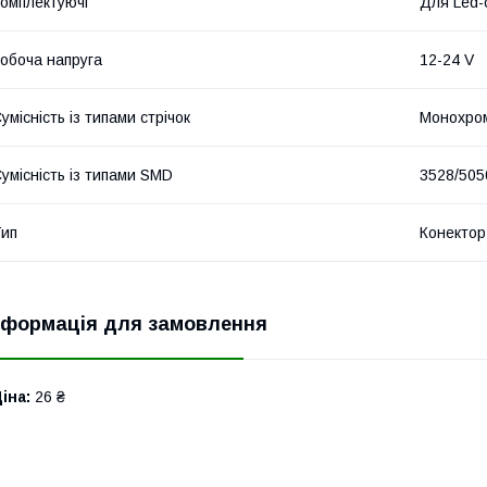
омплектуючі
Для Led-
обоча напруга
12-24 V
умісність із типами стрічок
Монохро
умісність із типами SMD
3528/505
ип
Конектор
нформація для замовлення
іна:
26 ₴