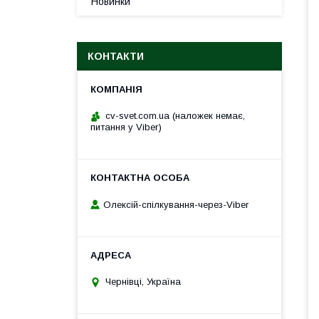
Новинки
КОНТАКТИ
cv-svet.com.ua (наложек немає,
питання у Viber)
Олексій-спілкування-через-Viber
Чернівці, Україна