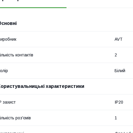
Основні
иробник
AVT
ількість контактів
2
олір
Білий
Користувальницькі характеристики
P захист
IP20
ількість роз'ємів
1