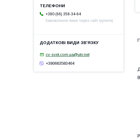
+380 (66) 358-34-64
Замовлення лише через сайт (купити)
П
cv-svet.com.ua@ukr.net
+380663583464
Д
В
Р