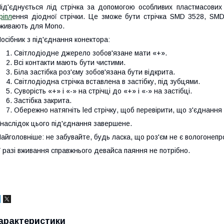
ід'єднується лід стрічка за допомогою особливих пластмасових з
ріпл
ення діодної стрічки. Це зможе бути стрічка SMD 3528, SM
живають для Mono.
осібник з під'єднання конектора:
Світлодіодне джерело зобов'язане мати «+».
Всі контакти мають бути чистими.
Біла застібка роз'єму зобов'язана бути відкрита.
Світлодіодна стрічка вставлена в застібку, під зубцями.
Суворість «+» і «-» на стрічці до «+» і «-» на застібці.
Застібка закрита.
Обережно натягніть led стрічку, щоб перевірити, що з'єднанн
наслідок цього під'єднання завершене.
айголовніше: не забувайте, будь ласка, що роз'єм не є вологонепр
 разі вживання справжнього девайса паяння не потрібно.
арактеристики