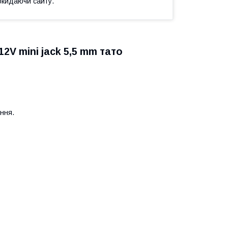
окидаючи сайту.
2V mini jack 5,5 mm тато
яння.