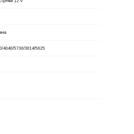
стрічки 12 V
мна
0/4040/5730/3014/5025