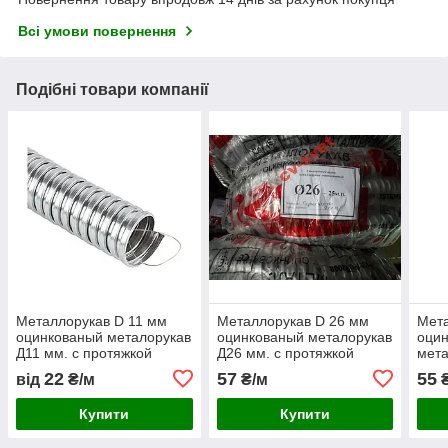
Всі умови повернення
Подібні товари компанії
Металлорукав D 11 мм
Металлорукав D 26 мм
Мет
оцинкованый металорукав
оцинкованый металорукав
оцин
Д11 мм. с протяжкой
Д26 мм. с протяжкой
мета
(бухта 50м.)
(бухта 25м.)
прот
22
57
55
від
₴/м
₴/м
₴
Купити
Купити