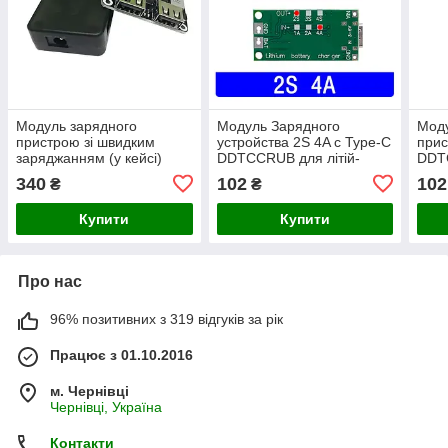
Модуль зарядного
Модуль Зарядного
Моду
пристрою зі швидким
устройства 2S 4A с Type-C
прис
заряджанням (у кейсі)
DDTCCRUB для літій-
DDTC
USB 10-32v 2.4 A 18W
іонних (полімерних)
(пол
340
102
102
₴
₴
QC2.0 QC 3.0 AFC FCP
акумуляторів 8,4 v
16.8
SFCP
Купити
Купити
Про нас
96% позитивних з 319 відгуків за рік
Працює з 01.10.2016
м. Чернівці
Чернівці, Україна
Контакти