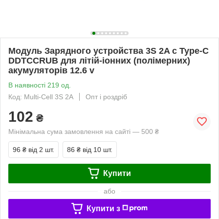
Модуль Зарядного устройства 3S 2A с Type-C
DDTCCRUB для літій-іонних (полімерних)
акумуляторів 12.6 v
В наявності 219 од.
Код: Multi-Cell 3S 2A
Опт і роздріб
102
₴
Мінімальна сума замовлення на сайті — 500 ₴
96 ₴
від 2 шт.
86 ₴
від 10 шт.
Купити
або
Купити з