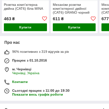
Розетка комп'ютерна
Механізм розетки
Меха
двійна (CAT6) біла MINA
комп'ютерної двійної
комп
(CAT6) GRANO чорний
(CAT
463
611
677
₴
₴
Купити
Купити
Про нас
96% позитивних з 319 відгуків за рік
Працює з 01.10.2016
м. Чернівці
Чернівці, Україна
Контакти
Сьогодні працює з 11:00 до 19:30
Показати весь графік роботи