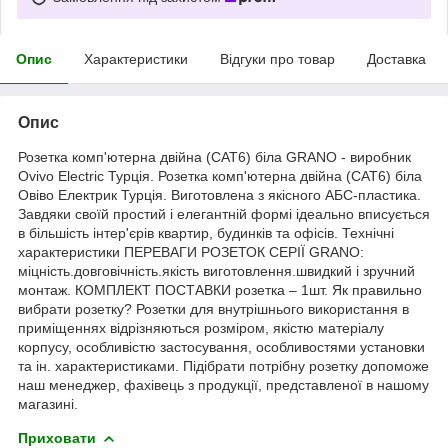
Опис
Характеристики
Відгуки про товар
Доставка
Опис
Розетка комп'ютерна двійна (CAT6) біла GRANO - виробник
Ovivo Electric Турція. Розетка комп'ютерна двійна (CAT6) біла
Овіво Електрик Турція. Виготовлена з якісного АБС-пластика.
Завдяки своїй простий і елегантній формі ідеально вписується
в більшість інтер'єрів квартир, будинків та офісів. Технічні
характеристики ПЕРЕВАГИ РОЗЕТОК СЕРІЇ GRANO:
міцність.довговічність.якість виготовлення.швидкий і зручний
монтаж. КОМПЛЕКТ ПОСТАВКИ розетка – 1шт. Як правильно
вибрати розетку? Розетки для внутрішнього використання в
приміщеннях відрізняються розміром, якістю матеріалу
корпусу, особливістю застосування, особливостями установки
та ін. характеристиками. Підібрати потрібну розетку допоможе
наш менеджер, фахівець з продукції, представленої в нашому
магазині.
Приховати