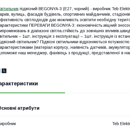
вітильник
підвісний BEGONYA-3 (Е27, чорний) - виробник Teb Elektr
арків, вулиць, фасадів будівель, спортивних майданчиків, стадіоні
фективність світлодіодів дає можливість освітити необхідну територ
арактеристики ПЕРЕВАГИ BEGONYA-3: економічність.міцний зносост
ипромінювань в діапазоні світла.стійкість до зовнішніх впливів.
вітильник – 1шт. інструкція з експлуатації – 1шт. інструкція із вст
ідвісний світильник? Підвісні світильники відрізняються потужніст
арактеристиками (матеріал корпусу, наявність датчиків, акумулятор
опоможе наш менеджер, фахівець з продукції, представленої в на
арактеристики
Основні атрибути
иробник
Teb Elektr