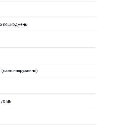
до пошкоджень
 (ламп.напруження)
770 мм