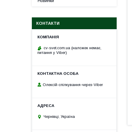
Новинки
КОНТАКТИ
cv-svet.com.ua (наложек немає,
питання у Viber)
Олексій-спілкування-через-Viber
Чернівці, Україна