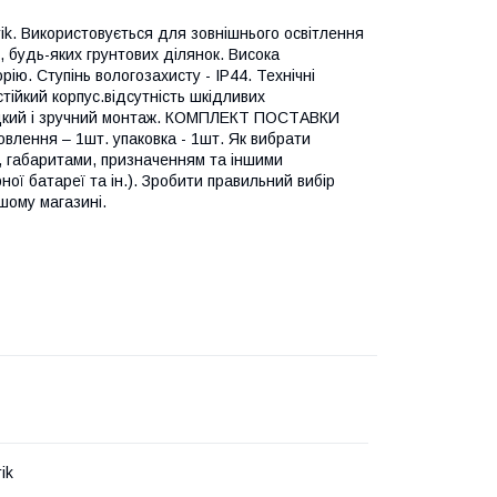
ik. Використовується для зовнішнього освітлення
в, будь-яких грунтових ділянок. Висока
ію. Cтупінь вологозахисту - IP44. Технічні
ійкий корпус.відсутність шкідливих
швидкий і зручний монтаж. КОМПЛЕКТ ПОСТАВКИ
ановлення – 1шт. упаковка - 1шт. Як вибрати
ю, габаритами, призначенням та іншими
ної батареї та ін.). Зробити правильний вибір
шому магазині.
ik