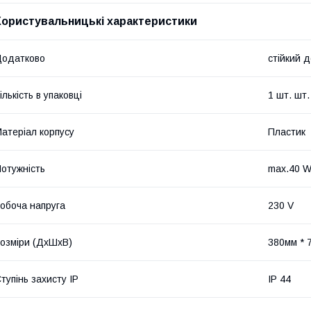
Користувальницькі характеристики
Додатково
стійкий 
ількість в упаковці
1 шт. шт.
атеріал корпусу
Пластик
отужність
max.40 W
обоча напруга
230 V
озміри (ДхШхВ)
380мм * 
тупінь захисту IP
IP 44