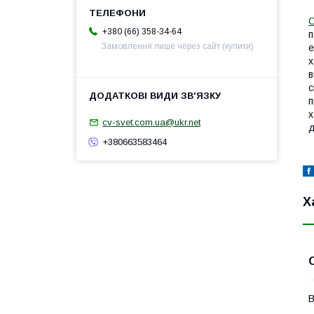
С
+380 (66) 358-34-64
п
Замовлення лише через сайт (купити)
е
х
в
с
п
х
cv-svet.com.ua@ukr.net
д
+380663583464
Х
В