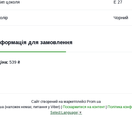
ип цоколя
Е 27
олір
Чорний
нформація для замовлення
іна:
539 ₴
Сайт створений на маркетплейсі
Prom.ua
cv-svet.com.ua (наложек немає, питання у Viber) |
Поскаржитися на контент
|
Політика конф
Select Language
▼