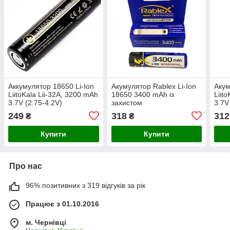
Аккумулятор 18650 Li-Ion
Акумулятор Rablex Li-Ion
Акум
LiitoKala Lii-32A, 3200 mAh
18650 3400 mAh із
Liit
3.7V (2.75-4.2V)
захистом
3.7V
249
318
312
₴
₴
Купити
Купити
Про нас
96% позитивних з 319 відгуків за рік
Працює з 01.10.2016
м. Чернівці