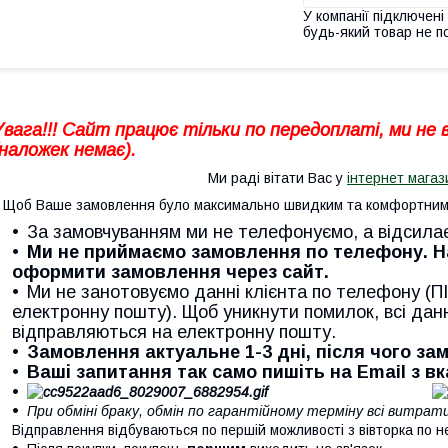
У компанії підключені
будь-який товар не п
Увага!!! Сайт працює тільки по передоплаті, ми не
(наложек немає).
Ми раді вітати Вас у
інтернет магаз
Щоб Ваше замовлення було максимально швидким та комфортним 
За замовчуванням ми не телефонуємо, а відсила
Ми не приймаємо замовлення по телефону. 
оформити замовлення через сайт.
Ми не занотовуємо данні клієнта по телефону (ПІ
електронну пошту). Щоб уникнути помилок, всі дан
відправляються на електронну пошту.
Замовлення актуальне 1-3 дні, після чого з
Ваші запитання так само пишіть на Email з в
При обміні браку, обмін по гарантійному терміну всі витра
Відправлення відбуваються по першій можливості з вівторка по н