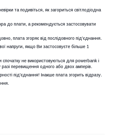
вірки та подивіться, як загориться світлодіодна
ора до плати, а рекомендується застосовувати
довно, плата згоряє від послідовного під'єднання.
вої напруги, якщо Ви застосовуєте більше 1
и спочатку не використовуються для powerbank і
у разі перевищення одного або двох амперів.
ності під'єднання! Інакше плата згорить відразу.
ення.