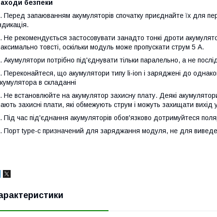
Заходи безпеки
. Перед запаюванням акумуляторів спочатку приєднайте їх для пере
ндикація.
. Не рекомендується застосовувати занадто тонкі дроти акумулят
аксимально товсті, оскільки модуль може пропускати струм 5 А.
. Акумулятори потрібно під'єднувати тільки паралельно, а не послі
. Переконайтеся, що акумулятори типу li-ion і заряджені до однако
кумулятора в складанні
. Не встановлюйте на акумулятор захисну плату. Деякі акумулятор
ають захисні плати, які обмежують струм і можуть захищати вихід 
. Під час під'єднання акумуляторів обов'язково дотримуйтеся поляр
. Порт type-c призначений для заряджання модуля, не для вивед
арактеристики