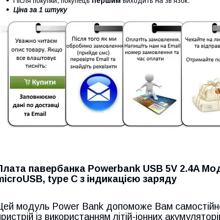
Після покупки, покупець
першим
виходить на зв'язок.
Ціна за 1 штуку
Плата павербанка Powerbank USB 5V 2.4A Мод
microUSB, type C з індикацією заряду
Цей модуль Power Bank допоможе Вам самостійно
пристрій із використанням літій-іонних акумулято