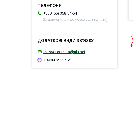
+380 (66) 358-34-64
Замовлення лише через сайт (купити)
cv-svet.com.ua@ukr.net
+380663583464