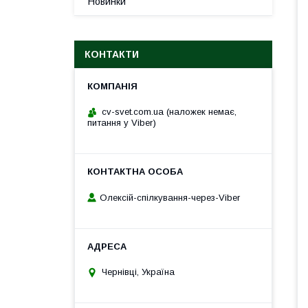
Новинки
КОНТАКТИ
cv-svet.com.ua (наложек немає,
питання у Viber)
Олексій-спілкування-через-Viber
Чернівці, Україна