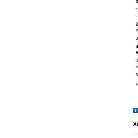
1
і
2
м
3
4
а
5
м
6
7
Х