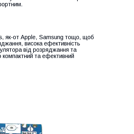
фортним.
ICs, як-от Apple, Samsung тощо, щоб
яджання, висока ефективність
улятора від розряджання та
о компактний та ефективний