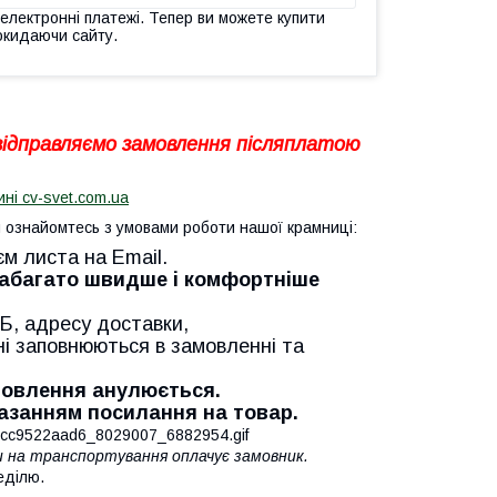
 електронні платежі. Тепер ви можете купити
окидаючи сайту.
 відправляємо замовлення післяплатою
ині cv-svet.com.ua
ознайомтесь з умовами роботи нашої крамниці:
єм листа на Email.
Набагато швидше і комфортніше
Б, адресу доставки,
ні заповнюються в замовленні та
амовлення анулюється.
казанням посилання на товар.
ти на транспортування оплачує замовник.
еділю.