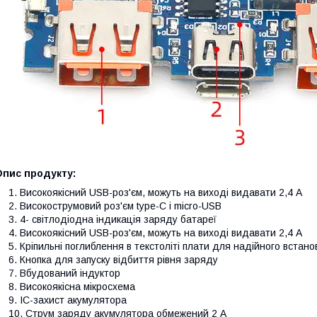
Опис продукту:
Високоякісний USB-роз'єм, можуть на виході видавати 2,4 А
Високострумовий роз'єм type-C і micro-USB
4- світлодіодна індикація заряду батареї
Високоякісний USB-роз'єм, можуть на виході видавати 2,4 А
Кріпильні поглиблення в текстоліті плати для надійного встан
Кнопка для запуску відбиття рівня заряду
Вбудований індуктор
Високоякісна мікросхема
IC-захист акумулятора
Струм заряду акумулятора обмежений 2 А