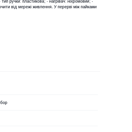
 тип ручки: пластикова; - нагрівач: ніхромовий; -
ючити від мережі живлення. У перерві між пайками
ибор