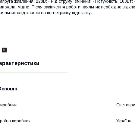
апруга живлення: 220В; - Рід струму: змінний; - Потужність: 100Вт; -
ип жала: мідне; Після закінчення роботи паяльник необхідно відкл
аяльник слід класти на вогнетривку підставку.
арактеристики
Основні
иробник
Светопр
раїна виробник
Україна