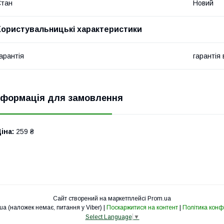
Стан
Новий
Користувальницькі характеристики
арантія
гарантія
нформація для замовлення
іна:
259 ₴
Сайт створений на маркетплейсі
Prom.ua
cv-svet.com.ua (наложек немає, питання у Viber) |
Поскаржитися на контент
|
Політика конф
Select Language
▼