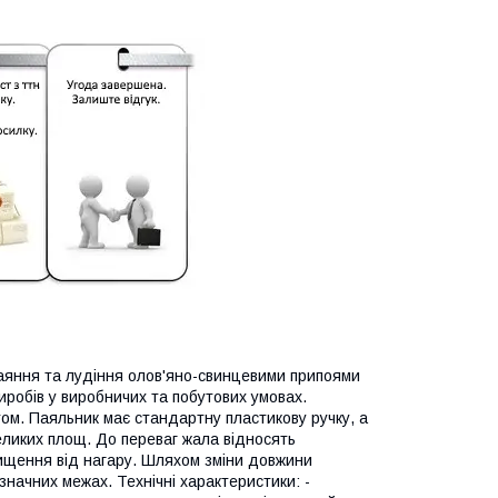
аяння та лудіння олов'яно-свинцевими припоями
иробів у виробничих та побутових умовах.
м. Паяльник має стандартну пластикову ручку, а
еликих площ. До переваг жала відносять
чищення від нагару. Шляхом зміни довжини
начних межах. Технічні характеристики: -