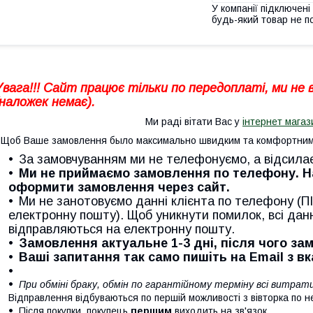
У компанії підключені
будь-який товар не п
Увага!!! Сайт працює тільки по передоплаті, ми не
(наложек немає).
Ми раді вітати Вас у
інтернет магаз
Щоб Ваше замовлення было максимально швидким та комфортним 
За замовчуванням ми не телефонуємо, а відсила
Ми не приймаємо замовлення по телефону. 
оформити замовлення через сайт.
Ми не занотовуємо данні клієнта по телефону (ПІ
електронну пошту). Щоб уникнути помилок, всі дан
відправляються на електронну пошту.
Замовлення актуальне 1-3 дні, після чого з
Ваші запитання так само пишіть на Email з в
При обміні браку, обмін по гарантійному терміну всі витра
Відправлення відбуваються по першій можливості з вівторка по н
Після покупки, покупець
першим
виходить на зв'язок.