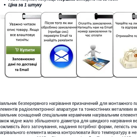
Ціна за 1 штуку
аяльник безперервного нагрівання призначений для монтажного п
лементів радіоелектронної апаратури та тонкостінних металевих в
аяльник оснащений спеціальним керамічним нагрівальним елементо
акож мідне жало збільшеного діаметра для швидкого нагрівання в
ожливість його заточування, надання потрібної форми, легкість о
агрівального елемента можна контролювати його температуру в нез