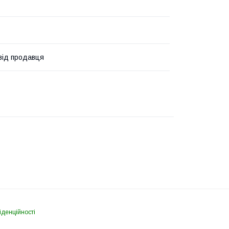
 від продавця
іденційності