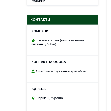
Новинки
КОНТАКТИ
cv-svet.com.ua (наложек немає,
питання у Viber)
Олексій-спілкування-через-Viber
Чернівці, Україна