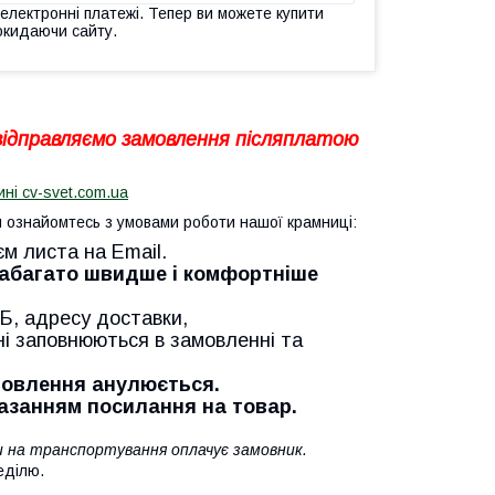
 електронні платежі. Тепер ви можете купити
окидаючи сайту.
 відправляємо замовлення післяплатою
ині cv-svet.com.ua
ознайомтесь з умовами роботи нашої крамниці:
єм листа на Email.
Набагато швидше і комфортніше
Б, адресу доставки,
ні заповнюються в замовленні та
амовлення анулюється.
казанням посилання на товар.
ти на транспортування оплачує замовник.
еділю.