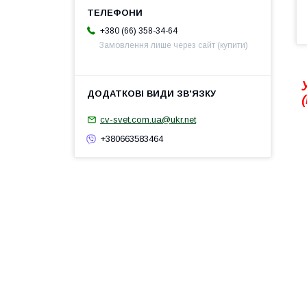
+380 (66) 358-34-64
Замовлення лише через сайт (купити)
cv-svet.com.ua@ukr.net
+380663583464