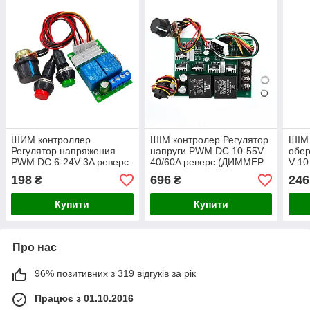
ШИМ контроллер
ШІМ контролер Регулятор
ШІМ 
Регулятор напряжения
напруги PWM DC 10-55V
обер
PWM DC 6-24V 3A реверс
40/60A реверс (ДИММЕР
V 10
(ДИММЕР димер)
димер) регулятор обертів
ДІМ
198
696
246
₴
₴
регулятор оборотов
двигуна
двигателя
Купити
Купити
Про нас
96% позитивних з 319 відгуків за рік
Працює з 01.10.2016