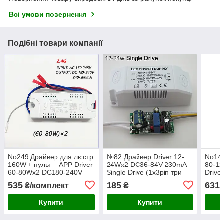
Всі умови повернення
Подібні товари компанії
No249 Драйвер для люстр
№82 Драйвер Driver 12-
No14
160W + пульт + APP Driver
24Wx2 DC36-84V 230mA
80-1
60-80Wx2 DC180-240V
Single Drive (1x3pin три
Driv
280 mA (2x2pin)
режима)
200V
535
185
631
₴/комплект
₴
Купити
Купити