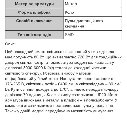
Матеріал арматури
Метал
Форма плафона
Коло
Спосіб включення
Пульт дистанційного
керування
Тип світлодіодів
SMD
Опис
Цей накладний смарт-світильник виконаний у вигляді кола і
має потужність 80 Вт, що еквівалентно 720 Вт для традиційних
джерел світла. Колірна температура моделі коливається у
діапазоні 3000-6000 К (від теплої до холодної частини
світлового спектру). Розсіювачвиробу матовий і
пофарбований у білий колір. Напруга живлення становить
176-265 В, світловий потік – 6400 лм, а світловіддача – 80 лм/
Вт. Кути світіння доходять до 170°, а індекс передачі кольору
дорівнює 70 одиниць. Клас захисту світильника – IP20. Його
арматура виконана з металу, а плафон – з полікарбонату. У
комплекті зі світильником поставляється пульт управління.
Також у даній моделі передбачена можливість димування.