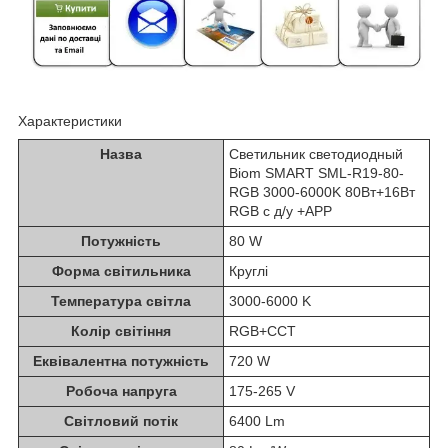
Характеристики
Назва
Светильник светодиодный
Biom SMART SML-R19-80-
RGB 3000-6000K 80Вт+16Вт
RGB с д/у +APP
Потужність
80 W
Форма світильника
Круглі
Температура світла
3000-6000 K
Колір світіння
RGB+CCT
Еквівалентна потужність
720 W
Робоча напруга
175-265 V
Світловий потік
6400 Lm