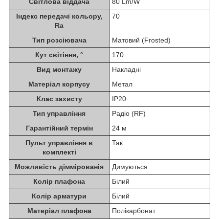
Світлова віддача
80 Lm/W
Індекс передачі кольору,
70
Ra
Тип розсіювача
Матовий (Frosted)
Кут світіння, °
170
Вид монтажу
Накладні
Матеріал корпусу
Метал
Клас захисту
IP20
Тип управління
Радіо (RF)
Гарантійний термін
24 м
Пульт управління в
Так
комплекті
Можливість діммірованія
Димуються
Колір плафона
Білий
Колір арматури
Білий
Матеріал плафона
Полікарбонат