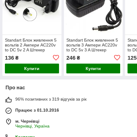
Standart Блок живлення 5
Standart Блок живлення 5
Stan
вольтів 2 Ампери AC220v
вольтів 3 Ампери AC220v
воль
to DC 5v 2 A Штекер
to DC 5v 3 A Штекер
to D
2,5x0,7 (Адаптер на
5,5x2.1
2,5x
136
246
125
₴
₴
планшет)
на п
Купити
Купити
Про нас
96% позитивних з 319 відгуків за рік
Працює з 01.10.2016
м. Чернівці
Чернівці, Україна
Контакти