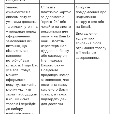
Уважно
Сплатіть
Очікуйте
ознайомтеся з
платіжною картою
повідомлення про
описом лоту та
за допомогою
надсилання
умовами доставки
"приват24" або
товару в смс або
та оплати, уточніть
чекайте на лист із
на Email.
у продавця перед
реквізитами для
Виставлення
оформленням
оплати на Ваш E-
відгуку про
замовлення всі
mail. Сплатіть
збирання після
питання, що
через термінал,
отримання товару
цікавлять вас,
відділення банку
є її логічним
наявності
або систему on-
завершенням.
потрібної вам
line платежів
кількості. Якщо Вас
Вашого банку.
усе влаштовує,
Повідомте
можете
продавцю номер
оформляти
замовлення, час
покупку: натисніть
оплати та назву
кнопку «купити
купленого Вами
зараз» або додати
товару, а також
в кошик кілька
підтвердіть дані
товарів і перейдіть
для доставки.
до вибору
варіантів оплати,