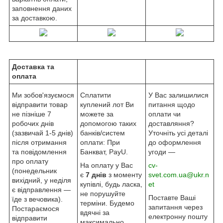
заповнення даних
за доставкою.
Доставка та
оплата
Ми зобов'язуємося
Сплатити
У Вас залишилися
відправити товар
куплений лот Ви
питання щодо
не пізніше 7
можете за
оплати чи
робочих днів
допомогою таких
доставляння?
(зазвичай 1-5 днів)
банків/систем
Уточніть усі деталі
після отримання
оплати: При
до оформлення
та повідомлення
Банкват, PayU.
угоди —
про оплату
На оплату у Вас
cv-
(понедельник
є
7 днів
з моменту
svet.com.ua@ukr.n
вихідний, у неділя
купівлі, будь ласка,
et
є відправлення —
не порушуйте
Поставте Ваші
їде з вечовика).
терміни. Будемо
запитання через
Постараємося
вдячні за
електронну пошту
відправити
максимально