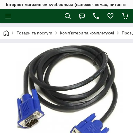
Інтернет магазин cv-svet.com.ua (наложек немає, питання у V
Товари та послуги
Комп'ютери та комплетуючі
Прові