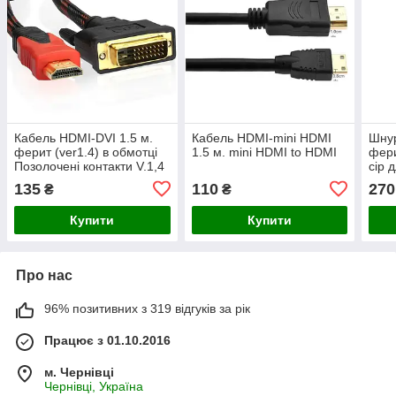
Кабель HDMI-DVI 1.5 м.
Кабель HDMI-mini HDMI
Шну
ферит (ver1.4) в обмотці
1.5 м. mini HDMI to HDMI
фери
Позолочені контакти V.1,4
сір 
135
110
270
₴
₴
Купити
Купити
Про нас
96% позитивних з 319 відгуків за рік
Працює з 01.10.2016
м. Чернівці
Чернівці, Україна