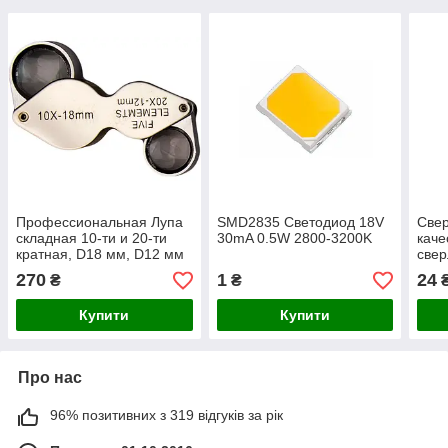
Профессиональная Лупа
SMD2835 Светодиод 18V
Свер
складная 10-ти и 20-ти
30mA 0.5W 2800-3200K
каче
кратная, D18 мм, D12 мм
свер
SPARTA 913815
моли
270
1
24
₴
₴
Купити
Купити
Про нас
96% позитивних з 319 відгуків за рік