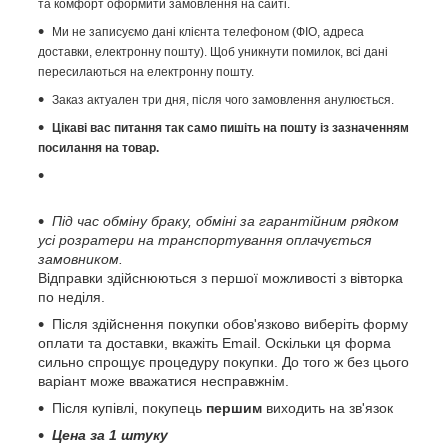
та комфорт оформити замовлення на сайті.
Ми не записуємо дані клієнта телефоном (ФІО, адреса
доставки, електронну пошту). Щоб уникнути помилок, всі дані
пересилаються на електронну пошту.
Заказ актуален три дня, після чого замовлення анулюється.
Цікаві вас питання так само пишіть на пошту із зазначенням
посилання на товар.
Під час обміну браку, обміні за гарантійним рядком
усі розратери на транспортування оплачується
замовником.
Відправки здійснюються з першої можливості з вівторка
по неділя.
Після здійснення покупки обов'язково виберіть форму
оплати та доставки, вкажіть Email. Оскільки ця форма
сильно спрощує процедуру покупки. До того ж без цього
варіант може вважатися несправжнім.
Після купівлі, покупець
першим
виходить на зв'язок
Цена за 1 штуку