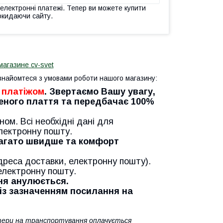
 електронні платежі. Тепер ви можете купити
окидаючи сайту.
магазине cv-svet
найомтеся з умовами роботи нашого магазину:
 платіжом
. Звертаємо Вашу увагу,
деного плаття та передбачає 100%
м. Всі необхідні дані для
лектронну пошту.
агато швидше та комфорт
дреса доставки, електронну пошту).
електронну пошту.
ння анулюється.
 із зазначенням посилання на
ратери на транспортування оплачується