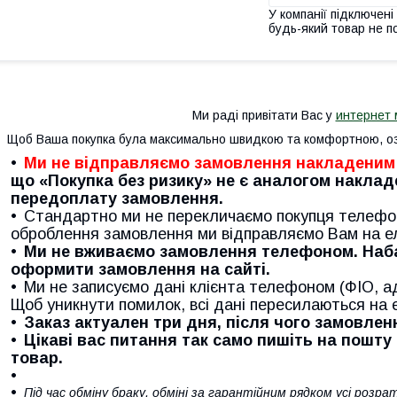
У компанії підключені
будь-який товар не п
Ми раді привітати Вас у
интернет 
Щоб Ваша покупка була максимально швидкою та комфортною, оз
Ми не відправляємо замовлення накладеним
що «Покупка без ризику» не є аналогом накла
передоплату замовлення.
Стандартно ми не перекличаємо покупця телефоно
оброблення замовлення ми відправляємо Вам на е
Ми не вживаємо замовлення телефоном. Наб
оформити замовлення на сайті.
Ми не записуємо дані клієнта телефоном (ФІО, а
Щоб уникнути помилок, всі дані пересилаються на 
Заказ актуален три дня, після чого замовле
Цікаві вас питання так само пишіть на пошту
товар.
Під час обміну браку, обміні за гарантійним рядком усі роз