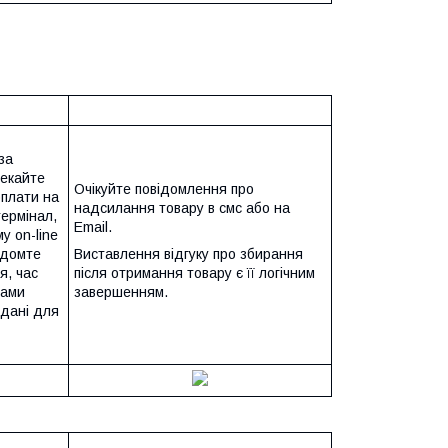
за
чекайте
Очікуйте повідомлення про
оплати на
надсилання товару в смс або на
термінал,
Email.
у on-line
ідомте
Виставлення відгуку про збирання
я, час
після отримання товару є її логічним
Вами
завершенням.
 дані для