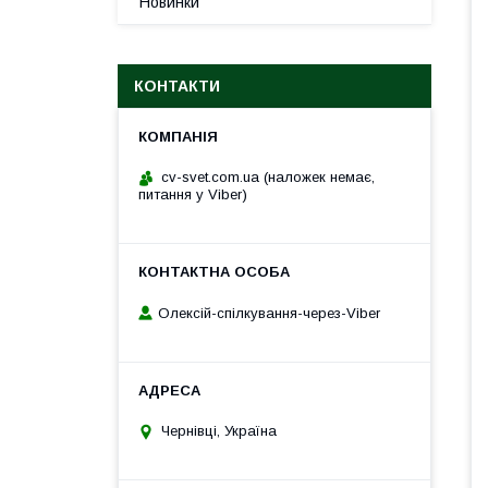
Новинки
КОНТАКТИ
cv-svet.com.ua (наложек немає,
питання у Viber)
Олексій-спілкування-через-Viber
Чернівці, Україна