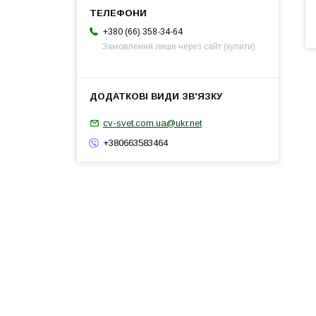
+380 (66) 358-34-64
Замовлення лише через сайт (купити)
cv-svet.com.ua@ukr.net
+380663583464