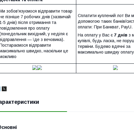
Ми зобов'язуємося відправити товар
Сплатити куплений лот Ви 
не пізніше 7 робочих днів (зазвичай
допомогою таких банків/сис
1-5 днів) після отримання та
оплати: При Банкват, PayU.
повідомлення про оплату
(понедельник вихідний, у неділя є
На оплату у Вас є
7 днів
з 
відправлення — їде з вечовика).
купівлі, будь ласка, не пору
Постараємося відправити
терміни. Будемо вдячні за
максимально швидко, наскільки це
максимально швидку оплату
можливо
арактеристики
Основні