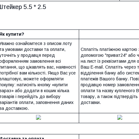
Штейкер 5.5 * 2.5
Як купити?
Уважно ознайомтеся з описом лоту
та умовами доставки та оплати,
Сплатіть платіжною картою 
уточніть у продавця перед
допомогою "приват24" або 
оформленням замовлення всі
на лист із реквізитами для 
питання, що цікавлять вас, наявності
Ваш E-mail. Сплатіть через 
потрібної вам кількості. Якщо Вас усе
відділення банку або систем
влаштовує, можете оформляти
платежів Вашого банку. Пов
покупку: натисніть кнопку «купити
продавцю номер замовленн
зараз» або додати в кошик кілька
оплати та назву купленого 
товарів і перейдіть до вибору
товару, а також підтвердіть
варіантів оплати, заповнення даних
доставки.
за доставкою.
Доставка та оплата