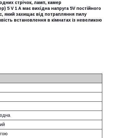
одних стрічок, ламп, камер
) 5 V 1 A має вихідна напруга 5V постійного
с, який захищає від потрапляння пилу
вість встановлення в кімнатах із невеликою
іодна
ний
угою