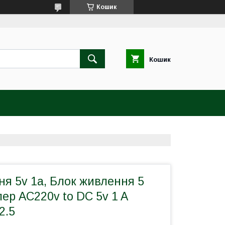
Кошик
Кошик
я 5v 1a, Блок живлення 5
пер AC220v to DC 5v 1 A
2.5