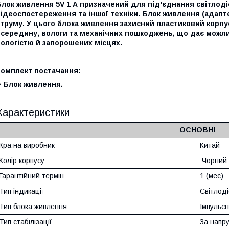
лок живлення 5V 1 А призначений для під'єднання світлоді
ідеоспостереження та іншої техніки.
Блок живлення (адаптер
струму.
У цього блока живлення захисний пластиковий корпу
всередину, вологи та механічних пошкоджень, що дає можли
ологістю й запорошених місцях.
Комплект постачання:
• Блок живлення.
Характеристики
ОСНОВНІ
Країна виробник
Китай
Колір корпусу
Чорний
Гарантійний термін
1 (мес)
Тип індикації
Світлод
Тип блока живлення
Імпульс
Тип стабілізації
За напр