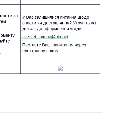
можете за
У Вас залишилися питання щодо
тем
оплати чи доставляння? Уточніть усі
деталі до оформлення угоди —
моменту
cv-svet.com.ua@ukr.net
шуйте
Поставте Ваші запитання через
електронну пошту
.