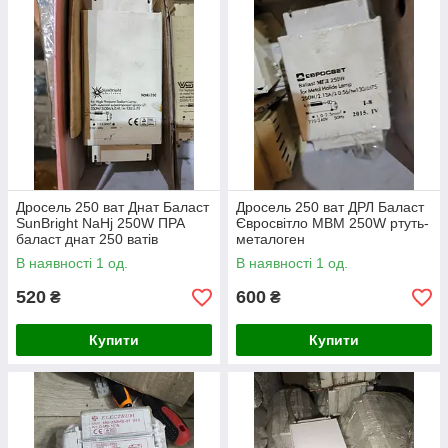
Дросель 250 ват Днат Баласт
Дросель 250 ват ДРЛ Баласт
SunBright NaHj 250W ПРА
Євросвітло MBM 250W ртуть-
баласт днат 250 ватів
металоген
(демонтаж)
В наявності 1 од.
В наявності 1 од.
520
600
₴
₴
Купити
Купити