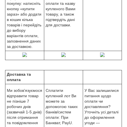
покупку: натисніть
оплати та назву
кнопку «купити
купленого Вами
зараз» або додати
товару, а також
в кошик кілька
підтвердіть дані
товарів і перейдіть
для доставки.
до вибору
варіантів оплати,
заповнення даних
за доставкою.
Доставка та
оплата
Ми зобов'язуємося
Сплатити
У Вас залишилися
відправити товар
куплений лот Ви
питання щодо
не пізніше 7
можете за
оплати чи
робочих днів
допомогою таких
доставляння?
(зазвичай 1-5 днів)
банків/систем
Уточніть усі деталі
після отримання
оплати: При
до оформлення
та повідомлення
Банкват, PayU.
угоди —