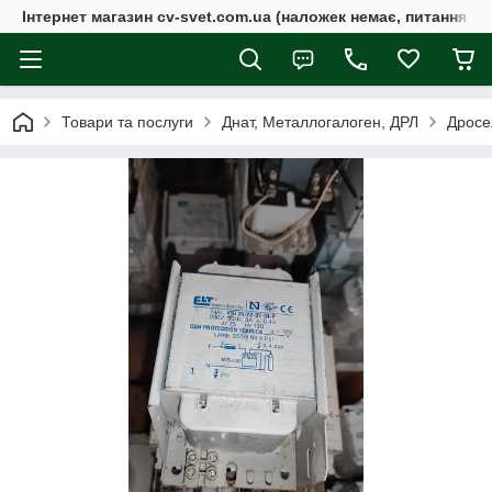
Інтернет магазин cv-svet.com.ua (наложек немає, питання у V
Товари та послуги
Днат, Металлогалоген, ДРЛ
Дросел