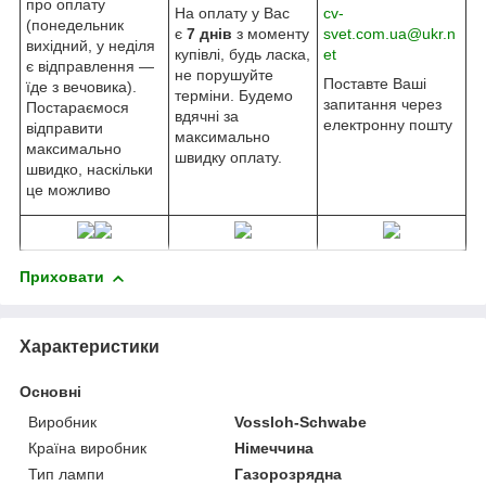
про оплату
На оплату у Вас
cv-
(понедельник
є
7 днів
з моменту
svet.com.ua@ukr.n
вихідний, у неділя
купівлі, будь ласка,
et
є відправлення —
не порушуйте
Поставте Ваші
їде з вечовика).
терміни. Будемо
запитання через
Постараємося
вдячні за
електронну пошту
відправити
максимально
максимально
швидку оплату.
швидко, наскільки
це можливо
Приховати
Характеристики
Основні
Виробник
Vossloh-Schwabe
Країна виробник
Німеччина
Тип лампи
Газорозрядна