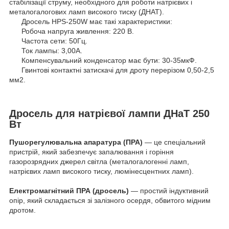
стабілізації струму, необхідного для роботи натрієвих і
металогалогових ламп високого тиску (ДНАТ).
Дросель HPS-250W має такі характеристики:
Робоча напруга живлення: 220 В.
Частота сети: 50Гц.
Ток лампы: 3,00А.
Компенсувальний конденсатор має бути: 30-35мкФ.
Гвинтові контактні затискачі для дроту перерізом 0,50-2,5
мм2.
Дросель для натрієвої лампи ДНаТ 250
Вт
Пушорегулювальна апаратура (ПРА)
— це спеціальний
пристрій, який забезпечує запалювання і горіння
газорозрядних джерел світла (металогалогенні ламп,
натрієвих ламп високого тиску, люмінесцентних ламп).
Електромагнітний ПРА (дросель)
— простий індуктивний
опір, який складається зі залізного осердя, обвитого мідним
дротом.