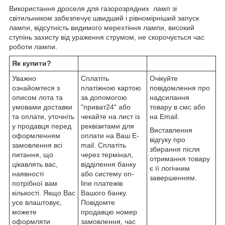
Використання дроселя для газорозрядних ламп зі
світильником забезпечує швидший і рівномірніший запуск
лампи, відсутність видимого мерехтіння лампи, високий
ступінь захисту від ураження струмом, не скорочується час
роботи лампи.
Як купити?
Уважно
Сплатіть
Очікуйте
ознайомтеся з
платіжною картою
повідомлення про
описом лота та
за допомогою
надсилання
умовами доставки
"приват24" або
товару в смс або
та оплати, уточніть
чекайте на лист із
на Email.
у продавця перед
реквізитами для
Виставлення
оформленням
оплати на Ваш E-
відгуку про
замовлення всі
mail. Сплатіть
збирання після
питання, що
через термінал,
отримання товару
цікавлять вас,
відділення банку
є її логічним
наявності
або систему on-
завершенням.
потрібної вам
line платежів
кількості. Якщо Вас
Вашого банку.
усе влаштовує,
Повідомте
можете
продавцю номер
оформляти
замовлення, час