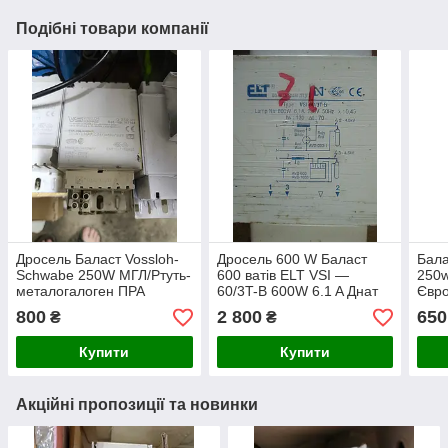
Подібні товари компанії
Дросель Баласт Vossloh-
Дросель 600 W Баласт
Бала
Schwabe 250W МГЛ/Ртуть-
600 ватів ELT VSI —
250w
металогалоген ПРА
60/3T-B 600W 6.1 A Днат
Євро
баласт днат 250 ват
600 ватів ПРА (демонтаж)
800
2 800
650
₴
₴
Купити
Купити
Акційні пропозиції та новинки