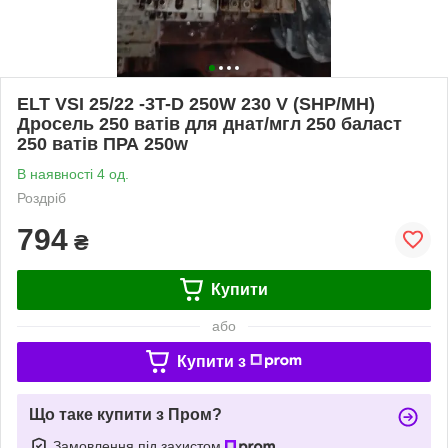
ELT VSI 25/22 -3T-D 250W 230 V (SHP/MH)
Дросель 250 ватів для днат/мгл 250 баласт
250 ватів ПРА 250w
В наявності 4 од.
Роздріб
794
₴
Купити
або
Купити з
Що таке купити з Пром?
Замовлення під захистом