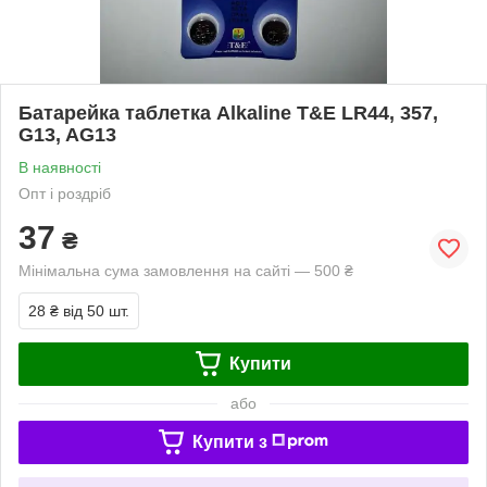
Батарейка таблетка Alkaline T&E LR44, 357,
G13, AG13
В наявності
Опт і роздріб
37
₴
Мінімальна сума замовлення на сайті — 500 ₴
28 ₴
від 50 шт.
Купити
або
Купити з