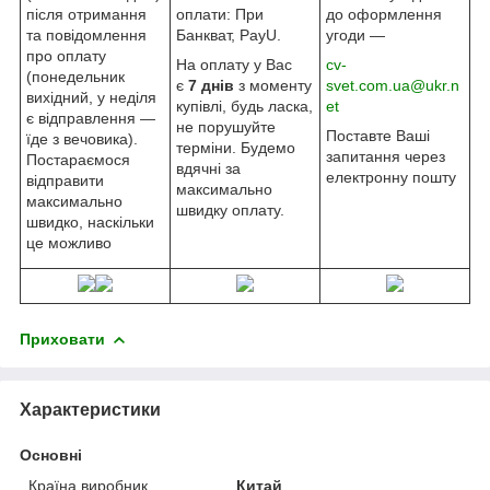
після отримання
оплати: При
до оформлення
та повідомлення
Банкват, PayU.
угоди —
про оплату
На оплату у Вас
cv-
(понедельник
є
7 днів
з моменту
svet.com.ua@ukr.n
вихідний, у неділя
купівлі, будь ласка,
et
є відправлення —
не порушуйте
Поставте Ваші
їде з вечовика).
терміни. Будемо
запитання через
Постараємося
вдячні за
електронну пошту
відправити
максимально
максимально
швидку оплату.
швидко, наскільки
це можливо
Приховати
Характеристики
Основні
Країна виробник
Китай