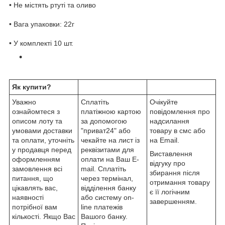
• Не містять ртуті та оливо
• Вага упаковки: 22г
• У комплекті 10 шт.
Як купити?
Уважно
Сплатіть
Очікуйте
ознайомтеся з
платіжною картою
повідомлення про
описом лоту та
за допомогою
надсилання
умовами доставки
"приват24" або
товару в смс або
та оплати, уточніть
чекайте на лист із
на Email.
у продавця перед
реквізитами для
Виставлення
оформленням
оплати на Ваш E-
відгуку про
замовлення всі
mail. Сплатіть
збирання після
питання, що
через термінал,
отримання товару
цікавлять вас,
відділення банку
є її логічним
наявності
або систему on-
завершенням.
потрібної вам
line платежів
кількості. Якщо Вас
Вашого банку.