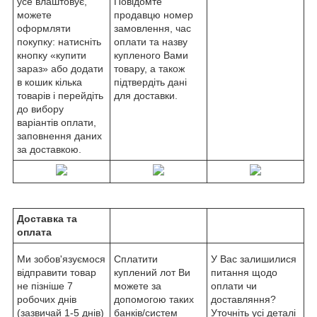
усе влаштовує,
Повідомте
можете
продавцю номер
оформляти
замовлення, час
покупку: натисніть
оплати та назву
кнопку «купити
купленого Вами
зараз» або додати
товару, а також
в кошик кілька
підтвердіть дані
товарів і перейдіть
для доставки.
до вибору
варіантів оплати,
заповнення даних
за доставкою.
Доставка та
оплата
Ми зобов'язуємося
Сплатити
У Вас залишилися
відправити товар
куплений лот Ви
питання щодо
не пізніше 7
можете за
оплати чи
робочих днів
допомогою таких
доставляння?
(зазвичай 1-5 днів)
банків/систем
Уточніть усі деталі