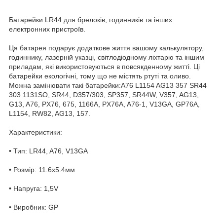
Батарейки LR44 для брелоків, годинників та інших
електронних пристроїв.
Ця батарея подарує додаткове життя вашому калькулятору,
годиннику, лазерній указці, світлодіодному ліхтарю та іншим
приладам, які використовуються в повсякденному житті. Ці
батарейки екологічні, тому що не містять ртуті та оливо.
Можна замінювати такі батарейки:A76 L1154 AG13 357 SR44
303 1131SO, SR44, D357/303, SP357, SR44W, V357, AG13,
G13, A76, PX76, 675, 1166A, PX76A, A76-1, V13GA, GP76A,
L1154, RW82, AG13, 157.
Характеристики:
• Тип: LR44, A76, V13GA
• Розмір: 11.6x5.4мм
• Напруга: 1,5V
• Виробник: GP