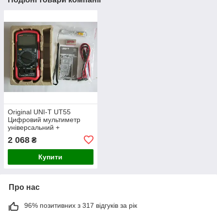
Original UNI-T UT55
Цифровий мультиметр
універсальний +
термопара (знят із
2 068
₴
виробництва)
Купити
Про нас
96% позитивних з 317 відгуків за рік