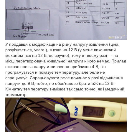
У продавця є модифікації на різну напругу живлення (ціна
розрізняється, увага!), я взяв на 12 В (у мене виконавчий
механізм теж на 12 В, це зручно), тому в твоєму разі — на
місці перетворювача живильної напруги нічого немає. Прилад
оживає вже за напруги живлення приблизно 4 В, він
програмується й показує температуру, але реле не
спрацьовує. Спрацьовувати реле починає у разі підвищення
напруги до 9 В, тобто, не обов'язково брати БЖ на 12 В.
Кімнатну температуру вимірює так само точно, як і медичний
термометр