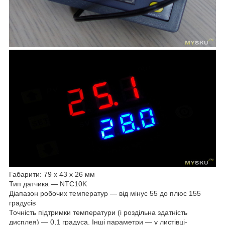
Габарити: 79 х 43 х 26 мм
Тип датчика — NTC10K
Діапазон робочих температур — від мінус 55 до плюс 155
градусів
Точність підтримки температури (і роздільна здатність
дисплея) — 0,1 градуса. Інші параметри — у листівці-