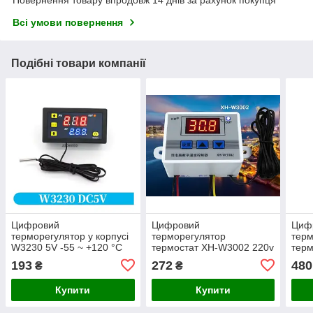
Повернення товару впродовж 14 днів за рахунок покупця
Всі умови повернення
Подібні товари компанії
Цифровий
Цифровий
Циф
терморегулятор у корпусі
терморегулятор
терм
W3230 5V -55 ~ +120 °C
термостат XH-W3002 220v
терм
Реле температури в
193
272
480
₴
₴
інкубатор - цифровий
термостат
Купити
Купити