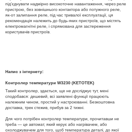
під'єднувати надмірно високоточне навантаження, через реле
пристрою, без зовнішнього контактора або потужного реле,
як-от залипання реле, під час тривалої експлуатації, ця
рекомендація належить до будь-яких пристроїв, що містять
електромагнітні реле, і спрямована для застереження
користувачів пристроїв.
Напис з інтернету:
Контролер температури W3230 (KETOTEK)
Такий контролер, здається, ще не досліджує тут, мені
сподобався: дешевий, всі заявлені функції працюють
належним чином, простий у настроюванні. Безкоштовна
доставка, трек стежив, прибув за 2 тижні.
Для чого потрібен контролер температури, прочитавши не
треба — це автомат, який керує або нагрівачем, або
охолоджувачем для того, щоб температура деталі, до якої