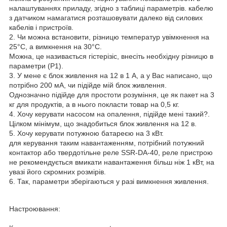
налаштуваннях приладу, згідно з таблиці параметрів. кабелю
з датчиком намагатися розташовувати далеко від силових
кабелів і пристроїв.
2. Чи можна встановити, різницю температур увімкнення на
25°С, а вимкнення на 30°С.
Можна, це називається гістерізіс, внесіть необхідну різницю в
параметри (P1).
3. У мене є блок живлення на 12 в 1 А, а у Вас написано, що
потрібно 200 мА, чи підійде мій блок живлення.
Однозначно підійде для простоти розуміння, це як пакет на 3
кг для продуктів, а в нього покласти товар на 0,5 кг.
4. Хочу керувати насосом на опалення, підійде мені такий?.
Цілком мінімум, що знадобиться блок живлення на 12 в.
5. Хочу керувати потужною батареєю на 3 кВт.
для керування таким навантаженням, потрібний потужний
контактор або твердотільне реле SSR-DA-40, реле пристрою
не рекомендується вмикати навантаження більш ніж 1 кВт, на
увазі його скромних розмірів.
6. Так, параметри зберігаються у разі вимкнення живлення.
Настроювання: