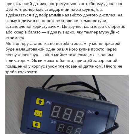
прикріплений датчик, підтримується в потрібному діапазоні.
Цей контролер має стандартний набір функцій, а
відрізняється від побратимів наявністю другого дисплея, на
якому індикується порокове значення температури,
встановленої користувачем. Це зручно, коли юзер склеротик
або юзерів багато — відразу видно, яку температуру Дикс
«тримає».
Мені ця друга строчка не потрібна зовсім, у мене пристрій
буде налаштований один раз, я його купив просто через
певну «новизну» — ціна майже така сама, як і з одним
індикатором. Як ви можете бачити, пристрій завершений:
поміщений у корпус і укомплектований датчиком. Нічого не
треба колхозити.