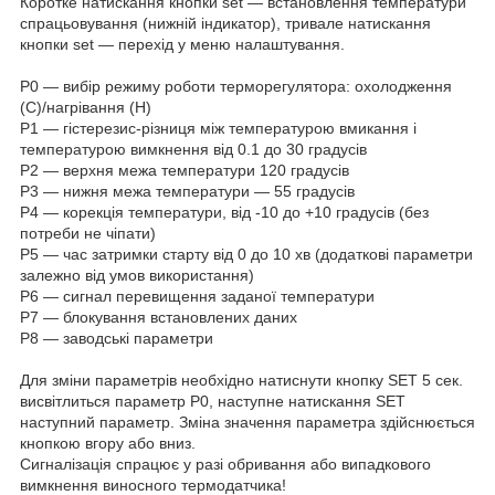
Коротке натискання кнопки set — встановлення температури
спрацьовування (нижній індикатор), тривале натискання
кнопки set — перехід у меню налаштування.
Р0 — вибір режиму роботи терморегулятора: охолодження
(С)/нагрівання (Н)
Р1 — гістерезис-різниця між температурою вмикання і
температурою вимкнення від 0.1 до 30 градусів
Р2 — верхня межа температури 120 градусів
Р3 — нижня межа температури — 55 градусів
Р4 — корекція температури, від -10 до +10 градусів (без
потреби не чіпати)
Р5 — час затримки старту від 0 до 10 хв (додаткові параметри
залежно від умов використання)
Р6 — сигнал перевищення заданої температури
Р7 — блокування встановлених даних
Р8 — заводські параметри
Для зміни параметрів необхідно натиснути кнопку SET 5 сек.
висвітлиться параметр P0, наступне натискання SET
наступний параметр. Зміна значення параметра здійснюється
кнопкою вгору або вниз.
Сигналізація спрацює у разі обривання або випадкового
вимкнення виносного термодатчика!