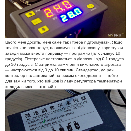
Цього мені досить, мені саме так і треба підтримувати. Якщо
точність не влаштовує, на якомусь зоні діапазону, користувач
завжди може внести поправку — програмно (плюс-мінус 10
градусів). Гістерезис настроюється в діапазоні від 0,1 градуса
до 30 градусів! Є затримка ввімкнення виконавчого агрегата
— настроюється від 0 до 10 хвилин. Стандартно, до речі,
контролер налаштований на режим охолодження — тобто
для заміни того, хто вийшов із ладу регулятора температури
холодильника — готовий:)