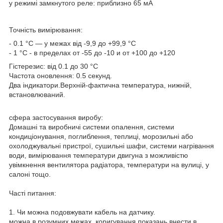
у режимі замкнутого реле: приблизно 65 мА
Точність вимірювання:
- 0.1 °C — у межах від -9,9 до +99,9 °C
- 1 °C - в пределах от -55 до -10 и от +100 до +120
Гістерезис: від 0.1 до 30 °C
Частота оновлення: 0.5 секунд.
Два індикатори.Верхній-фактична температура, нижній,
встановлюваний.
сфера застосування виробу:
Домашні та виробничі системи опалення, системи
кондиціонування, поглиблення, теплиці, морозильні або
охолоджувальні пристрої, сушильні шафи, системи нагрівання
води, вимірювання температури двигуна з можливістю
увімкнення вентилятора радіатора, температури на вулиці, у
салоні тощо.
Часті питання:
1. Чи можна подовжувати кабель на датчику.
можна в розумних межах, коригування показань внести в