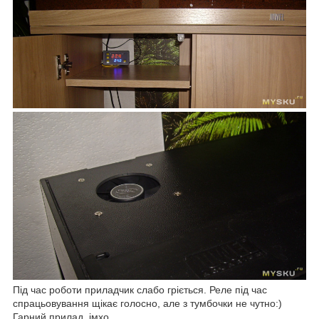
Під час роботи приладчик слабо гріється. Реле під час
спрацьовування щікає голосно, але з тумбочки не чутно:)
Гарний прилад, імхо.