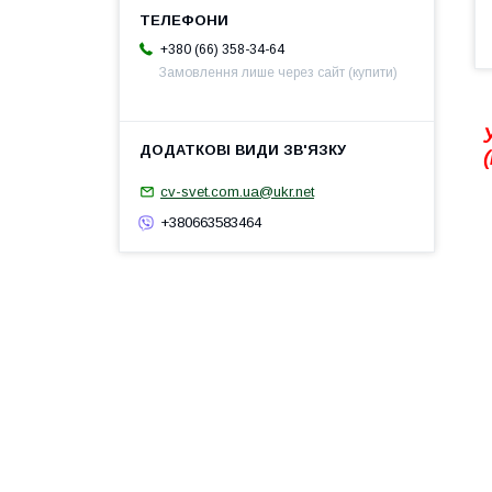
+380 (66) 358-34-64
Замовлення лише через сайт (купити)
cv-svet.com.ua@ukr.net
+380663583464