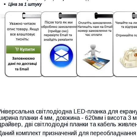
Ціна за 1 штуку
Універсальна світлодіодна LED-планка для екрану
ширина планки 4 мм, довжина - 620мм і висота 3 
драйвер, дві світлодіодні планки та кабель живле
Даний комплект призначений для переобладнання 