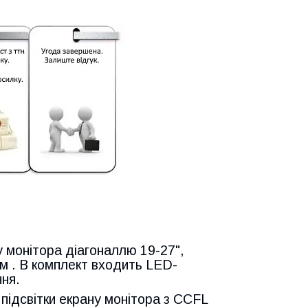
 монітора діагоналлю 19-27",
мм . В комплект входить LED-
ння.
підсвітки екрану монітора з CCFL