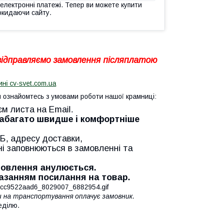
 електронні платежі. Тепер ви можете купити
окидаючи сайту.
 відправляємо замовлення післяплатою
ині cv-svet.com.ua
ознайомтесь з умовами роботи нашої крамниці:
єм листа на Email.
Набагато швидше і комфортніше
Б, адресу доставки,
ні заповнюються в замовленні та
амовлення анулюється.
казанням посилання на товар.
ти на транспортування оплачує замовник.
еділю.