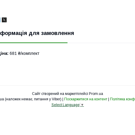
нформація для замовлення
іна:
681 ₴/комплект
Сайт створений на маркетплейсі
Prom.ua
cv-svet.com.ua (наложек немає, питання у Viber) |
Поскаржитися на контент
|
Політика конф
Select Language
▼