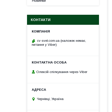
Новинки
КОНТАКТИ
cv-svet.com.ua (наложек немає,
питання у Viber)
Олексій-спілкування-через-Viber
Чернівці, Україна