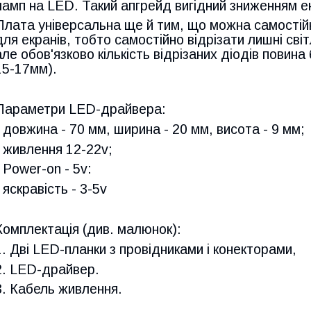
ламп на LED. Такий апгрейд вигідний зниженням 
Плата універсальна ще й тим, що можна самостій
для екранів, тобто самостійно відрізати лишні сві
але обов'язково кількість відрізаних діодів повин
15-17мм).
Параметри LED-драйвера:
- довжина - 70 мм, ширина - 20 мм, висота - 9 мм;
- живлення 12-22v;
- Power-on - 5v:
- яскравість - 3-5v
Комплектація (див. малюнок):
1. Дві LED-планки з провідниками і конекторами,
2. LED-драйвер.
3. Кабель живлення.