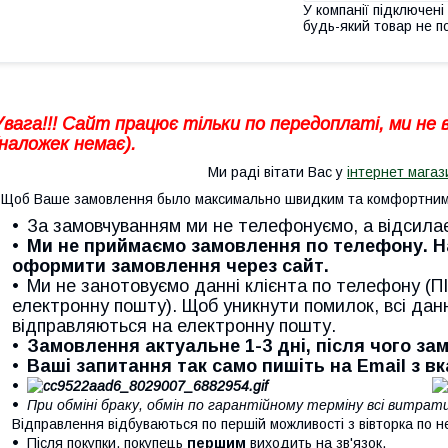
У компанії підключені
будь-який товар не п
Увага!!! Сайт працює тільки по передоплаті, ми не
(наложек немає).
Ми раді вітати Вас у
інтернет магаз
Щоб Ваше замовлення было максимально швидким та комфортним 
За замовчуванням ми не телефонуємо, а відсила
Ми не приймаємо замовлення по телефону. 
оформити замовлення через сайт.
Ми не занотовуємо данні клієнта по телефону (ПІ
електронну пошту). Щоб уникнути помилок, всі дан
відправляються на електронну пошту.
Замовлення актуальне 1-3 дні, після чого з
Ваші запитання так само пишіть на Email з в
При обміні браку, обмін по гарантійному терміну всі витра
Відправлення відбуваються по першій можливості з вівторка по н
Після покупки, покупець
першим
виходить на зв'язок.