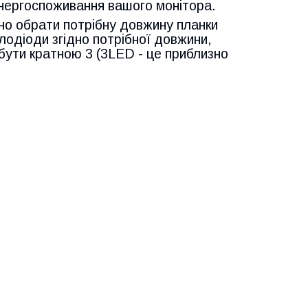
енергоспоживання вашого монітора.
но обрати потрібну довжину планки
тлодіоди згідно потрібної довжини,
а бути кратною 3 (3LED - це приблизно