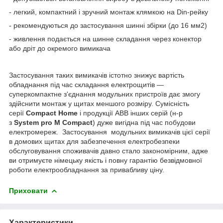
- легкий, компактний і зручний монтаж клямкою на Din-рейку
- рекомендуються до застосування шинні збірки (до 16 мм2)
- живлення подається на шинне складання через конектор
або дріт до окремого вимикача
Застосування таких вимикачів істотно знижує вартість
обладнання під час складання електрощитів —
суперкомпактне з'єднання модульних пристроїв дає змогу
здійснити монтаж у щитах меншого розміру. Сумісність
серії
Compact Home
і продукції ABB інших серій (н-р
з
System pro M Compact
) дуже вигідна під час побудови
електромереж. Застосування модульних вимикачів цієї серії
в домових щитах для забезпечення електробезпеки
обслуговування споживачів давно стало закономірним, адже
ви отримуєте німецьку якість і повну гарантію безвідмовної
роботи електрообладнання за привабливу ціну.
Приховати
Характеристики