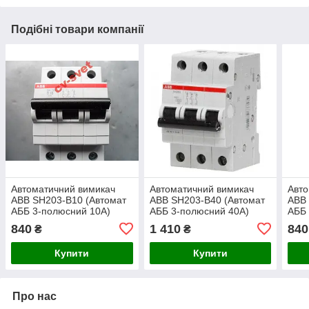
Подібні товари компанії
Автоматичний вимикач
Автоматичний вимикач
Авто
ABB SH203-B10 (Автомат
ABB SH203-B40 (Автомат
ABB 
АББ 3-полюсний 10А)
АББ 3-полюсний 40А)
АББ 
840
1 410
840
₴
₴
Купити
Купити
Про нас