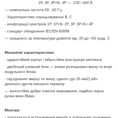
2P, 3P, 3P+N, 4P — 230 / 400 В
— номінальна частота 50...60 Гц
- Характеристики спрацьовування B, C
- конфігурації пристроїв 1P, 1P+N, 2P, 3P, 3P+N і 4P
- стандарт обладнання IEC/EN 60898
— працюють за температури довкілля від -20 до +55 град. З
Механічні характеристики:
- ударостійкий корпус і вібростійка конструкція автомата
- двобічний клемний блок — клеми розташовані внизу та вгорі
модульного блока
- під'єднання зверху та знизу, одного (до 25 мм2) або
декількох дротів меншого перерізу
— зносостійке добре помітне маркування, надійна чорна
ручка вмик./Вимк.
Монтаж:
- допускається встановлення виробу в довільному положенні