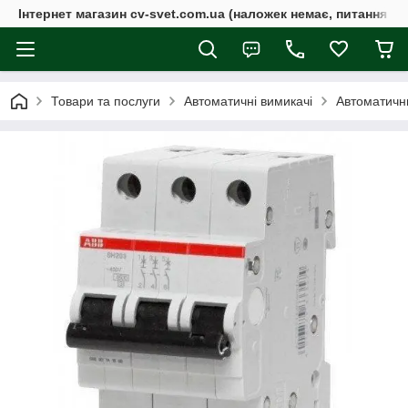
Інтернет магазин cv-svet.com.ua (наложек немає, питання у V
Товари та послуги
Автоматичні вимикачі
Автоматичн