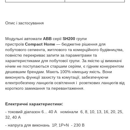
Опис і застосування
Модульні автомати
ABB
серії
SH200
групи
пристроїв
Compact Home
— бюджетне рішення для
побутового сегмента, житлового та комерційного будівництва,
повністю перекриває запити за параметрами та
характеристиками для побутової групи. За якістю ці вимикачі
нічим не поступаються старшим серіям, є гідним конкурентом
дешевшим брендам. Мають 100% німецьку якість. Вони
виконують функції захисту та комутації, забезпечуючи
електробезпеку ланцюгів освітлення і розеткових ланцюгів від
короткого замикання та перевантаження.
Електричні характеристики:
- токовий діапазон 6... 40 А номінали 6, 8, 10, 13, 16, 20, 25,
32, 40 А
- напруга для виконань 1P, 1P+N - 230 В