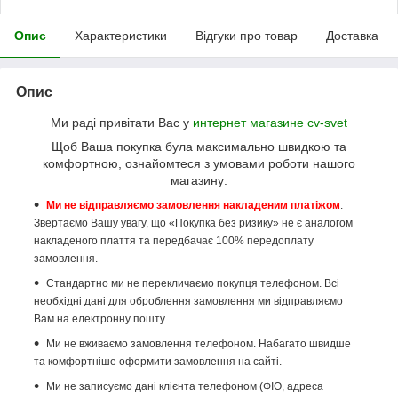
Опис
Характеристики
Відгуки про товар
Доставка
Опис
Ми раді привітати Вас у
интернет магазине cv-svet
Щоб Ваша покупка була максимально швидкою та
комфортною, ознайомтеся з умовами роботи нашого
магазину:
Ми не відправляємо замовлення накладеним платіжом
.
Звертаємо Вашу увагу, що «Покупка без ризику» не є аналогом
накладеного плаття та передбачає 100% передоплату
замовлення.
Стандартно ми не перекличаємо покупця телефоном. Всі
необхідні дані для оброблення замовлення ми відправляємо
Вам на електронну пошту.
Ми не вживаємо замовлення телефоном. Набагато швидше
та комфортніше оформити замовлення на сайті.
Ми не записуємо дані клієнта телефоном (ФІО, адреса