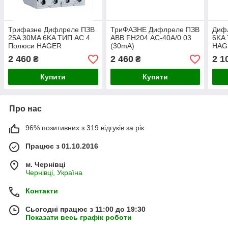
Трифазне Дифлреле ПЗВ
ТриФАЗНЕ Дифлреле ПЗВ
Диф
25A 30MA 6KA ТИП AC 4
ABB FH204 АС-40A/0.03
6KA
Полюси HAGER
(30mA)
HAG
2 460
2 460
2 1
₴
₴
Купити
Купити
Про нас
96% позитивних з 319 відгуків за рік
Працює з 01.10.2016
м. Чернівці
Чернівці, Україна
Контакти
Сьогодні працює з 11:00 до 19:30
Показати весь графік роботи