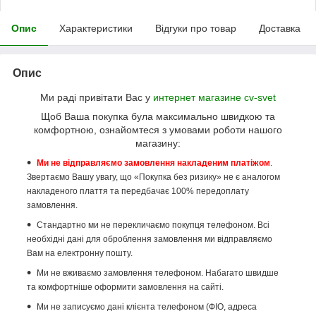
Опис
Характеристики
Відгуки про товар
Доставка
Опис
Ми раді привітати Вас у
интернет магазине cv-svet
Щоб Ваша покупка була максимально швидкою та
комфортною, ознайомтеся з умовами роботи нашого
магазину:
Ми не відправляємо замовлення накладеним платіжом
.
Звертаємо Вашу увагу, що «Покупка без ризику» не є аналогом
накладеного плаття та передбачає 100% передоплату
замовлення.
Стандартно ми не перекличаємо покупця телефоном. Всі
необхідні дані для оброблення замовлення ми відправляємо
Вам на електронну пошту.
Ми не вживаємо замовлення телефоном. Набагато швидше
та комфортніше оформити замовлення на сайті.
Ми не записуємо дані клієнта телефоном (ФІО, адреса