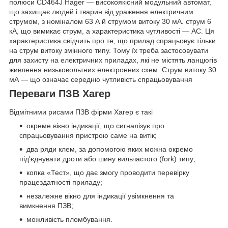
полюси CD464J Hager — високоякісний модульний автомат,
що захищає людей і тварин від ураження електричним
струмом, з номіналом 63 А й струмом витоку 30 мА. струм 6
кА, що вимикає струм, а характеристика чутливості — AC. Ця
характеристика свідчить про те, що прилад спрацьовує тільки
на струм витоку змінного типу. Тому їх треба застосовувати
для захисту на електричних приладах, які не містять ланцюгів
живлення низьковольтних електронних схем. Струм витоку 30
мА — що означає середню чутливість спрацьовування
Переваги ПЗВ Хагер
Відмітними рисами ПЗВ фірми Хагер є такі
окреме вікно індикації, що сигналізує про
спрацьовування пристрою саме на витік;
два ряди клем, за допомогою яких можна окремо
під'єднувати дроти або шину вильчастого (fork) типу;
копка «Тест», що дає змогу проводити перевірку
працездатності приладу;
незалежне вікно для індикації увімкнення та
вимкнення ПЗВ;
можливість пломбування.