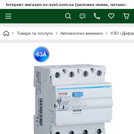
Інтернет магазин cv-svet.com.ua (наложек немає, питання у V
Товари та послуги
Автоматичні вимикачі
УЗО і Дифа