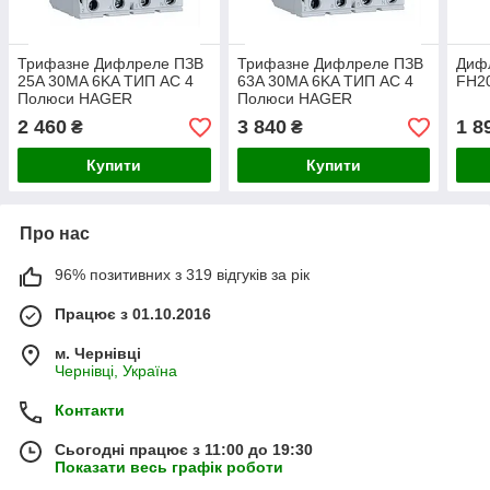
Трифазне Дифлреле ПЗВ
Трифазне Дифлреле ПЗВ
Диф
25A 30MA 6KA ТИП AC 4
63A 30MA 6KA ТИП AC 4
FH20
Полюси HAGER
Полюси HAGER
2 460
3 840
1 8
₴
₴
Купити
Купити
Про нас
96% позитивних з 319 відгуків за рік
Працює з 01.10.2016
м. Чернівці
Чернівці, Україна
Контакти
Сьогодні працює з 11:00 до 19:30
Показати весь графік роботи