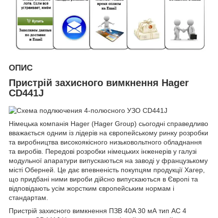
ОПИС
Пристрій захисного вимкнення Hager
CD441J
Німецька компанія Hager (Hager Group) сьогодні справедливо
вважається одним із лідерів на європейському ринку розробки
та виробництва високоякісного низьковольтного обладнання
та виробів. Передові розробки німецьких інженерів у галузі
модульної апаратури випускаються на заводі у французькому
місті Оберней. Це дає впевненість покупцям продукції Хагер,
що придбані ними вироби дійсно випускаються в Європі та
відповідають усім жорстким європейським нормам і
стандартам.
Пристрій захисного вимкнення ПЗВ 40A 30 мА тип AC 4