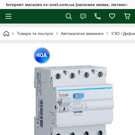
Інтернет магазин cv-svet.com.ua (наложек немає, питання у V
Товари та послуги
Автоматичні вимикачі
УЗО і Дифа