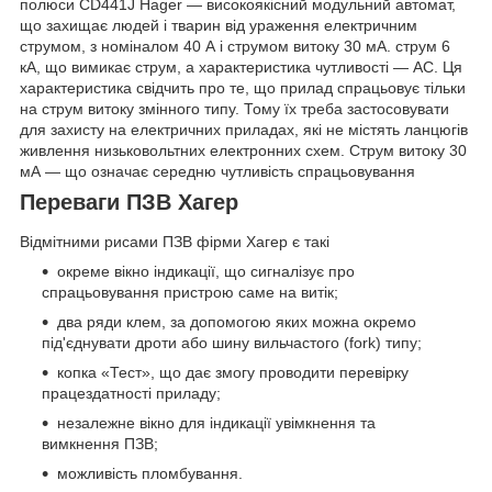
полюси CD441J Hager — високоякісний модульний автомат,
що захищає людей і тварин від ураження електричним
струмом, з номіналом 40 А і струмом витоку 30 мА. струм 6
кА, що вимикає струм, а характеристика чутливості — AC. Ця
характеристика свідчить про те, що прилад спрацьовує тільки
на струм витоку змінного типу. Тому їх треба застосовувати
для захисту на електричних приладах, які не містять ланцюгів
живлення низьковольтних електронних схем. Струм витоку 30
мА — що означає середню чутливість спрацьовування
Переваги ПЗВ Хагер
Відмітними рисами ПЗВ фірми Хагер є такі
окреме вікно індикації, що сигналізує про
спрацьовування пристрою саме на витік;
два ряди клем, за допомогою яких можна окремо
під'єднувати дроти або шину вильчастого (fork) типу;
копка «Тест», що дає змогу проводити перевірку
працездатності приладу;
незалежне вікно для індикації увімкнення та
вимкнення ПЗВ;
можливість пломбування.