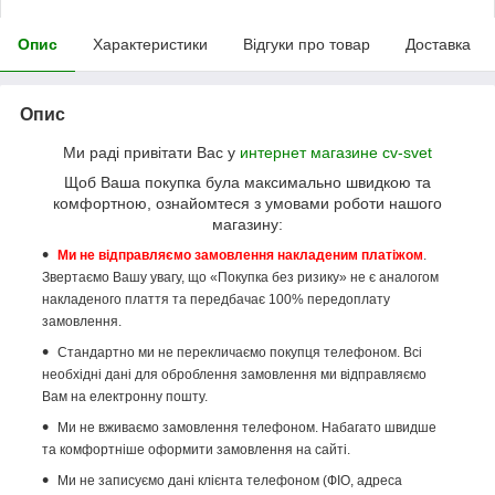
Опис
Характеристики
Відгуки про товар
Доставка
Опис
Ми раді привітати Вас у
интернет магазине cv-svet
Щоб Ваша покупка була максимально швидкою та
комфортною, ознайомтеся з умовами роботи нашого
магазину:
Ми не відправляємо замовлення накладеним платіжом
.
Звертаємо Вашу увагу, що «Покупка без ризику» не є аналогом
накладеного плаття та передбачає 100% передоплату
замовлення.
Стандартно ми не перекличаємо покупця телефоном. Всі
необхідні дані для оброблення замовлення ми відправляємо
Вам на електронну пошту.
Ми не вживаємо замовлення телефоном. Набагато швидше
та комфортніше оформити замовлення на сайті.
Ми не записуємо дані клієнта телефоном (ФІО, адреса