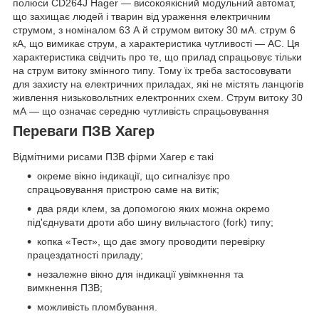
полюси CD264J Hager — високоякісний модульний автомат,
що захищає людей і тварин від ураження електричним
струмом, з номіналом 63 А й струмом витоку 30 мА. струм 6
кА, що вимикає струм, а характеристика чутливості — AC. Ця
характеристика свідчить про те, що прилад спрацьовує тільки
на струм витоку змінного типу. Тому їх треба застосовувати
для захисту на електричних приладах, які не містять ланцюгів
живлення низьковольтних електронних схем. Струм витоку 30
мА — що означає середню чутливість спрацьовування
Переваги ПЗВ Хагер
Відмітними рисами ПЗВ фірми Хагер є такі
окреме вікно індикації, що сигналізує про
спрацьовування пристрою саме на витік;
два ряди клем, за допомогою яких можна окремо
під'єднувати дроти або шину вильчастого (fork) типу;
копка «Тест», що дає змогу проводити перевірку
працездатності приладу;
незалежне вікно для індикації увімкнення та
вимкнення ПЗВ;
можливість пломбування.