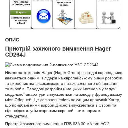
ОПИС
Пристрій захисного вимкнення Hager
CD264J
Німецька компанія Hager (Hager Group) сьогодні справедливо
вважається одним із лідерів на європейському ринку розробки
та виробництва високоякісного низьковольтного обладнання
та виробів. Передові розробки німецьких інженерів у галузі
модульної апаратури випускаються на заводі у французькому
місті Оберней. Це дає впевненість покупцям продукції Хагер,
що придбані ними вироби дійсно випускаються в Європі та
відповідають усім жорстким європейським нормам і
стандартам.
Пристрій захисного вимкнення ПЗВ 63A 30 мА тип AC 2