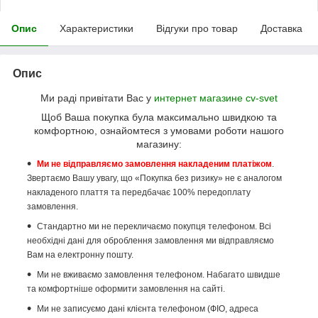
Опис
Характеристики
Відгуки про товар
Доставка
Опис
Ми раді привітати Вас у
интернет магазине cv-svet
Щоб Ваша покупка була максимально швидкою та
комфортною, ознайомтеся з умовами роботи нашого
магазину:
Ми не відправляємо замовлення накладеним платіжом
.
Звертаємо Вашу увагу, що «Покупка без ризику» не є аналогом
накладеного плаття та передбачає 100% передоплату
замовлення.
Стандартно ми не перекличаємо покупця телефоном. Всі
необхідні дані для оброблення замовлення ми відправляємо
Вам на електронну пошту.
Ми не вживаємо замовлення телефоном. Набагато швидше
та комфортніше оформити замовлення на сайті.
Ми не записуємо дані клієнта телефоном (ФІО, адреса