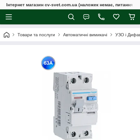
Інтернет магазин cv-svet.com.ua (наложек немає, питання у V
Товари та послуги
Автоматичні вимикачі
УЗО і Дифа