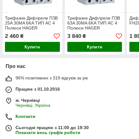
Трифазне Дифлреле ПЗВ
Трифазне Дифлреле ПЗВ
Диф
25A 30MA 6KA ТИП AC 4
63A 30MA 6KA ТИП AC 4
FH20
Полюси HAGER
Полюси HAGER
2 460
3 840
1 8
₴
₴
Купити
Купити
Про нас
96% позитивних з 319 відгуків за рік
Працює з 01.10.2016
м. Чернівці
Чернівці, Україна
Контакти
Сьогодні працює з 11:00 до 19:30
Показати весь графік роботи