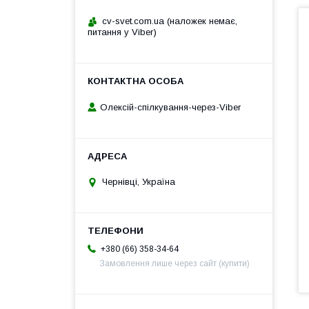
cv-svet.com.ua (наложек немає,
питання у Viber)
Олексій-спілкування-через-Viber
Чернівці, Україна
+380 (66) 358-34-64
Замовлення лише через сайт (купити)