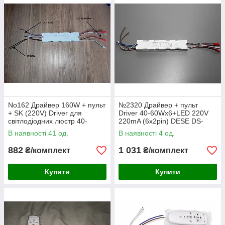
No162 Драйвер 160W + пульт
№2320 Драйвер + пульт
+ SK (220V) Driver для
Driver 40-60Wx6+LED 220V
світлодіодних люстр 40-
220mA (6x2pin) DESE DS-
60Wx4 (4x2pin) DESE DS-
560A+
В наявності 41 од.
В наявності 4 од.
543A+
882
1 031
₴/комплект
₴/комплект
Купити
Купити