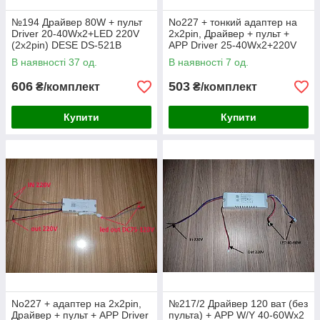
№194 Драйвер 80W + пульт
No227 + тонкий адаптер на
Driver 20-40Wx2+LED 220V
2х2pin, Драйвер + пульт +
(2x2pin) DESE DS-521B
APP Driver 25-40Wx2+220V
DC75-120V 260mA (2x2pin)
В наявності 37 од.
В наявності 7 од.
606
503
₴/комплект
₴/комплект
Купити
Купити
No227 + адаптер на 2х2pin,
№217/2 Драйвер 120 ват (без
Драйвер + пульт + APP Driver
пульта) + APP W/Y 40-60Wx2