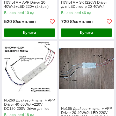
ПУЛЬТА + APP Driver 20-
ПУЛЬТА + SK (220V) Driver
40Wx2+LED 220V (2x2pin)
для LED люстр 20-40Wx4
DESE DS-521B
(4x2pin) DESE DS-543B
В наявності 10 од.
В наявності 46 од.
520
720
₴/комплект
₴/комплект
Купити
Купити
No269 Драйвер + пульт + APP
Driver 40-60Wx4+220V
DC120-200V Driver для led
No165 Драйвер + пульт + APP
люстр 40-60Wx4 (4x2pin або
Driver 20-40Wx2+LED 220V
В наявності 18 од.