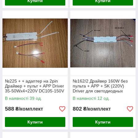
Купити
Купити
№225 + + адаптер на 2pin
№162/2 Драйвер 160W без
Драйвер + пульт + APP Driver
пульта + APP + SK (220V)
35-50Wx4+220V DC105-150V
Driver для светодиодных
260mA (4x2pin)
люстр 40-60Wx4 (4x2pin)
В наявності 39 од.
В наявності 12 од.
588
802
₴/комплект
₴/комплект
Купити
Купити