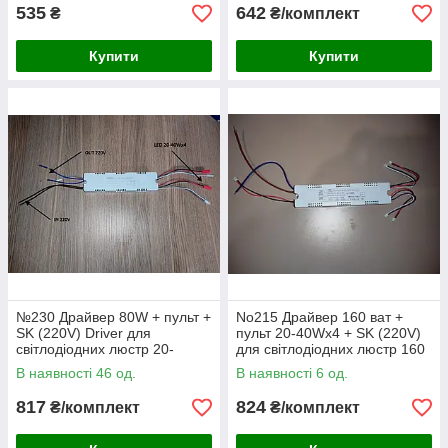
535
642
₴
₴/комплект
Купити
Купити
№230 Драйвер 80W + пульт +
No215 Драйвер 160 ват +
SK (220V) Driver для
пульт 20-40Wx4 + SK (220V)
світлодіодних люстр 20-
для світлодіодних люстр 160
40Wx4 (4x2pin) DESE DS-
W 64-192V 250mA (No154)
В наявності 46 од.
В наявності 6 од.
543B
817
824
₴/комплект
₴/комплект