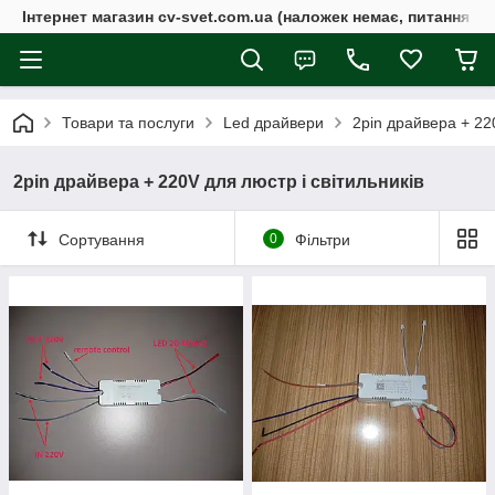
Інтернет магазин cv-svet.com.ua (наложек немає, питання у V
Товари та послуги
Led драйвери
2pin драйвера + 220
2pin драйвера + 220V для люстр і світильників
Сортування
0
Фільтри