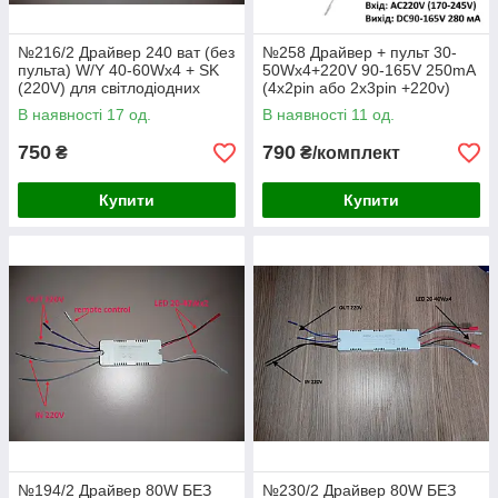
№216/2 Драйвер 240 ват (без
№258 Драйвер + пульт 30-
пульта) W/Y 40-60Wx4 + SK
50Wx4+220V 90-165V 250mA
(220V) для світлодіодних
(4x2pin або 2х3pin +220v)
люстр 240W 128-288V 250mA
драйвер для світлодіодних
В наявності 17 од.
В наявності 11 од.
(№153)
люстр
750
790
₴
₴/комплект
Купити
Купити
№194/2 Драйвер 80W БЕЗ
№230/2 Драйвер 80W БЕЗ