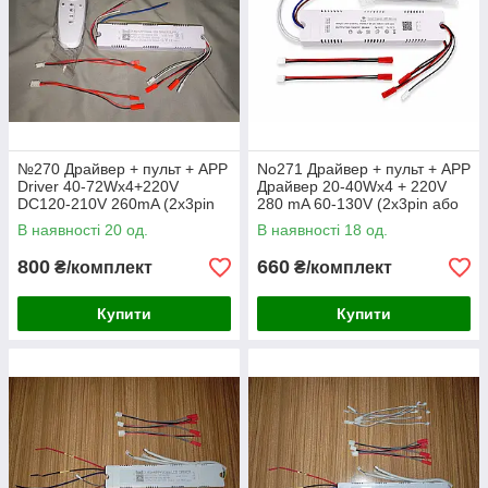
№270 Драйвер + пульт + APP
No271 Драйвер + пульт + APP
Driver 40-72Wx4+220V
Драйвер 20-40Wx4 + 220V
DC120-210V 260mA (2x3pin
280 mA 60-130V (2x3pin або
или 2x3pin)
4x2pin)
В наявності 20 од.
В наявності 18 од.
800
660
₴/комплект
₴/комплект
Купити
Купити