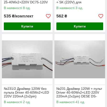
25-40Wx2+220V DC75-120V
+ SK (220V) для
260mA (2x2pin)
світлодіодних люстр 120W
В наявності 8 од.
В наявності 3 од.
108-210V 250mA
535
562
₴/комплект
₴
Купити
Купити
№231/2 Драйвер 120W без
№231 Драйвер 120W + пульт
пульта Driver 40-60Wx2+LED
Driver 40-60Wx2+LED 220V
220V 220mA (2x2pin)
220mA (2x2pin) DESE DS-
521A+
В наявності 2 од.
В наявності 41 од.