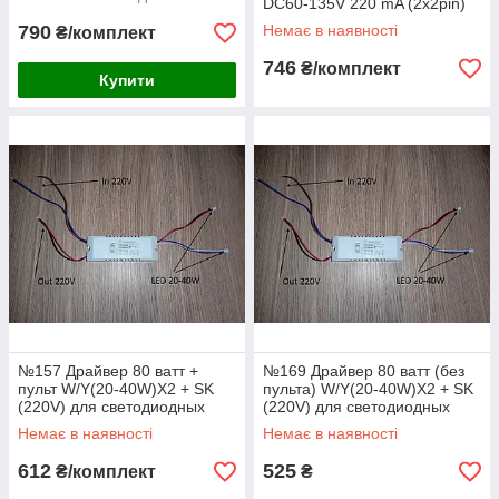
2x3pin)
DC60-135V 220 mA (2x2pin)
790
Немає в наявності
₴/комплект
746
₴/комплект
Купити
№157 Драйвер 80 ватт +
№169 Драйвер 80 ватт (без
пульт W/Y(20-40W)X2 + SK
пульта) W/Y(20-40W)X2 + SK
(220V) для светодиодных
(220V) для светодиодных
люстр 80W 108-210V 250mA
люстр 80W 108-210V 250mA
Немає в наявності
Немає в наявності
612
525
₴/комплект
₴